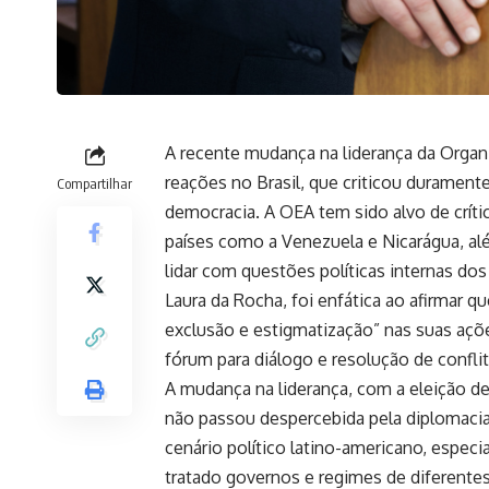
A recente mudança na liderança da Orga
reações no Brasil, que criticou duramente
Compartilhar
democracia. A OEA tem sido alvo de críti
países como a Venezuela e Nicarágua, al
lidar com questões políticas internas do
Laura da Rocha, foi enfática ao afirmar 
exclusão e estigmatização” nas suas açõ
fórum para diálogo e resolução de conflit
A mudança na liderança, com a eleição de
não passou despercebida pela diplomacia 
cenário político latino-americano, espe
tratado governos e regimes de diferentes