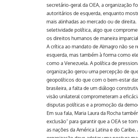
secretário-geral da OEA, a organização f
autoritários de esquerda, enquanto mos
mais alinhadas ao mercado ou de direita
seletividade política, algo que comprom
os direitos humanos de maneira imparcial
A crítica ao mandato de Almagro não se r
esquerda, mas também à forma como ele c
como a Venezuela. A política de pression
organização gerou uma percepção de que
geopolíticos do que com o bem-estar da
brasileira, a falta de um diálogo constru
visão unilateral comprometeram a eficác
disputas políticas e a promoção da democ
Em sua fala, Maria Laura da Rocha também
exclusão” para garantir que a OEA se to
as nações da América Latina e do Caribe.
organização deve adotar uma postura m