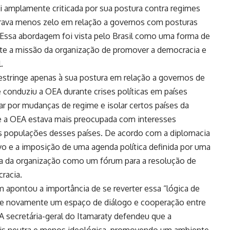
oi amplamente criticada por sua postura contra regimes
trava menos zelo em relação a governos com posturas
. Essa abordagem foi vista pelo Brasil como uma forma de
ete a missão da organização de promover a democracia e
.
estringe apenas à sua postura em relação a governos de
onduziu a OEA durante crises políticas em países
ar por mudanças de regime e isolar certos países da
 a OEA estava mais preocupada com interesses
s populações desses países. De acordo com a diplomacia
tivo e a imposição de uma agenda política definida por uma
ia da organização como um fórum para a resolução de
racia.
 apontou a importância de se reverter essa “lógica de
rne novamente um espaço de diálogo e cooperação entre
 A secretária-geral do Itamaraty defendeu que a
ais neutra e menos ideológica, promovendo um ambiente