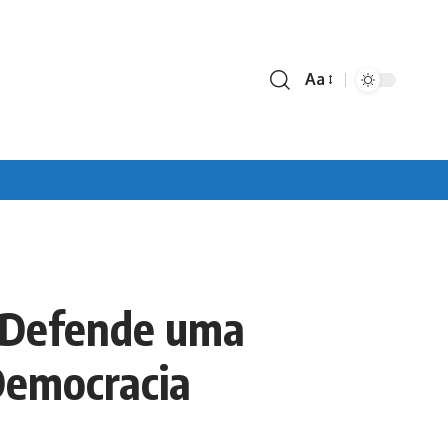
Aa
Font
Resizer
e Defende uma
Democracia