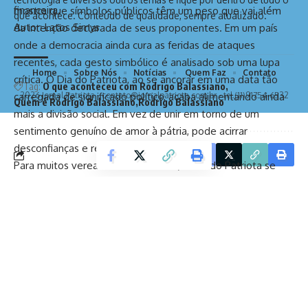
financeira.
mostra que símbolos públicos têm um peso que vai além
que acontece. Conteúdo de qualidade, sempre atualizado.
Autor: Latos Simys
da intenção declarada de seus proponentes. Em um país
onde a democracia ainda cura as feridas de ataques
recentes, cada gesto simbólico é analisado sob uma lupa
Home
Sobre Nós
Notícias
Quem Faz
Contato
crítica. O Dia do Patriota, ao se ancorar em uma data tão
Tag:
O que aconteceu com Rodrigo Balassiano
carregada de significado político, acaba alimentando ainda
2026 Jornal Patriota -
contato@jornalpatriota.com.br
- tel.(11)91754-6532
Quem é Rodrigo Balassiano
Rodrigo Balassiano
mais a divisão social. Em vez de unir em torno de um
sentimento genuíno de amor à pátria, pode acirrar
desconfianças e ressentimentos.
Facebook
Para muitos vereadores e cidadãos, o Dia do Patriota se
revela como uma manobra política pensada para manter
viva a chama de um movimento que já mostrou sinais de
rejeição nacional. A escolha da data, as declarações
públicas e o perfil do autor da proposta reforçam a leitura
de que há uma estratégia em curso. A institucionalização do
Dia do Patriota seria, assim, mais um capítulo na tentativa
de manter um espaço simbólico de resistência a mudanças
no cenário político brasileiro.