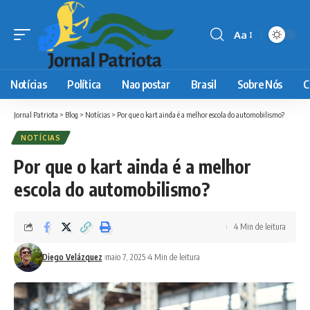
Aa
Font
Resizer
Notícias
Política
Nao postar
Brasil
Sobre Nós
C
Jornal Patriota
>
Blog
>
Notícias
>
Por que o kart ainda é a melhor escola do automobilismo?
NOTÍCIAS
Por que o kart ainda é a melhor
escola do automobilismo?
4 Min de leitura
Diego Velázquez
maio 7, 2025
4 Min de leitura