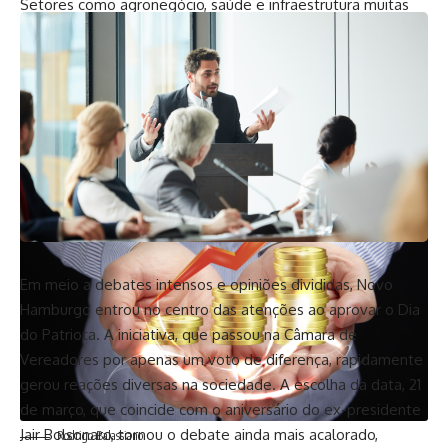
Setores como agronegócio, saúde e infraestrutura muitas
vezes enfrentam desafios específicos no acesso ao crédito.
Os FIDCs podem ser estruturados para atender essas
demandas, criando soluções personalizadas que consideram
as características únicas de cada segmento. Isso não
apenas amplia o acesso ao financiamento, mas também
incentiva o desenvolvimento de áreas estratégicas para a
economia nacional, fortalecendo cadeias produtivas.
Em meio a debates intensos e opiniões divididas, Novo
Hamburgo entrou no centro das atenções ao aprovar o Dia
do Patriota. A iniciativa, que passou na Câmara de
Vereadores por apenas um voto de diferença, rapidamente
gerou reações diversas na sociedade. A escolha da data, 21
de março, que coincide com o aniversário do ex-presidente
Jair Bolsonaro, tornou o debate ainda mais acalorado,
Rodrigo Balassiano