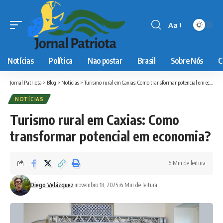
Aa
Font
Resizer
Notícias
Política
Nao postar
Brasil
Sobre Nós
C
Jornal Patriota
>
Blog
>
Notícias
>
Turismo rural em Caxias: Como transformar potencial em economia?
NOTÍCIAS
Turismo rural em Caxias: Como
transformar potencial em economia?
6 Min de leitura
Diego Velázquez
novembro 18, 2025
6 Min de leitura