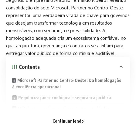
Segundo o empresário Antônio Fernando Ribeiro Pereira, a
consolidação do selo Microsoft Partner no Centro-Oeste
representou uma verdadeira virada de chave para governos
que desejam transformar tecnologia em resultados
mensuráveis, com segurança e previsibilidade. A
homologação adequada cria um ecossistema confiável, no
qual arquitetura, governança e contratos se alinham para
entregar valor público de forma contínua e auditável.
Contents
Microsoft Partner no Centro-Oeste: Da homologação
à excelência operacional
Regularização tecnológica e segurança jurídica
Métricas, compliance e impacto para o cidadão
Continuar lendo
Ao integrar padrões técnicos, políticas de compliance e
métricas de desempenho, a administração pública reduz