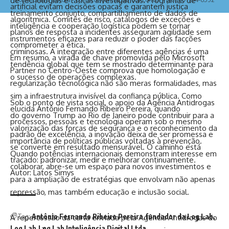
de tecnologias e táticas investigativas. Programas de
artificial evitam decisões opacas e garantem justiça
treinamento conjunto, compartilhamento de dados de
algorítmica. Comitês de risco, catálogos de exceções e
inteligência e cooperação logística podem se tornar
planos de resposta a incidentes asseguram agilidade sem
instrumentos eficazes para reduzir o poder das facções
comprometer a ética.
criminosas. A integração entre diferentes agências é uma
Em resumo, a virada de chave promovida pelo Microsoft
tendência global que tem se mostrado determinante para
Partner no Centro-Oeste comprova que homologação e
o sucesso de operações complexas.
regularização tecnológica não são meras formalidades, mas
sim a infraestrutura invisível da confiança pública. Como
Sob o ponto de vista social, o apoio da Agência Antidrogas
elucida Antônio Fernando Ribeiro Pereira, quando
do governo Trump ao Rio de Janeiro pode contribuir para a
processos, pessoas e tecnologia operam sob o mesmo
valorização das forças de segurança e o reconhecimento da
padrão de excelência, a inovação deixa de ser promessa e
importância de políticas públicas voltadas à prevenção.
se converte em resultado mensurável. O caminho está
Quando potências internacionais demonstram interesse em
traçado: padronizar, medir e melhorar continuamente.
colaborar, abre-se um espaço para novos investimentos e
Autor: Latos Simys
para a ampliação de estratégias que envolvam não apenas
repressão, mas também educação e inclusão social.
Tag:
Antônio Fernando Ribeiro Pereira
fundador da Log Lab
A repercussão da carta enviada pela Agência Antidrogas do
Log Lab
Log Lab Inteligência Digital Ltda