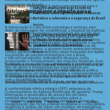
estratégicos do Estado.
colaboração internacional é visto como essencial para o
Exército amplia Operação Escudo na
Métricas, compliance e impacto para o
avanço de políticas mais eficazes e humanizadas de
Amazônia: como a proteção das fronteiras
cidadão
combate ao crime.
fortalece a soberania e a segurança do Brasil
Notícias
A mensuração é o elo entre estratégia e entrega: sem
Além da mensagem de condolências, a iniciativa da Agência
indicadores, não há melhoria sustentável. De acordo com
Lula sanciona pacote de leis para ampliar
Antidrogas do governo Trump carrega um significado
Antônio Fernando Ribeiro Pereira, dashboards executivos
proteção às mulheres: o que muda no
político e diplomático importante. Ao reconhecer o sacrifício
combate à violência doméstica
devem conectar orçamento, execução e evidências de
dos policiais brasileiros, o governo norte-americano reforça
campo, garantindo que decisões sejam baseadas em dados
Notícias
sua posição de parceria estratégica com o Brasil,
e não em percepções. Indicadores de prazo, custo,
promovendo o fortalecimento das relações bilaterais. Esse
qualidade e risco orientam a priorização e permitem corrigir
Do Brasil para o mundo, o
Jornal Patriota
traz as notícias que
tipo de gesto é interpretado por especialistas em
rotas antes que problemas se tornem críticos.
mais importam para você. Explore nossas seções de política,
segurança como um sinal de respeito e comprometimento
tecnologia e diversos outros temas e fique por dentro de tudo o
O compliance, por sua vez, é o pilar que sustenta a
com a estabilidade regional.
que acontece. Conteúdo de qualidade, sempre atualizado.
confiança interinstitucional e a proteção de dados sensíveis.
A conformidade efetiva integra LGPD, segurança da
O envolvimento da Agência Antidrogas do governo Trump
informação e governança de acesso em um único
também abre espaço para discussões sobre a
ecossistema coerente. Revisões periódicas, testes de
Home
Sobre Nós
Notícias
Quem Faz
Contato
modernização das forças policiais brasileiras e o intercâmbio
resiliência e análise de vieses em modelos de inteligência
2026 Jornal Patriota -
contato@jornalpatriota.com.br
- tel.(11)91754-6532