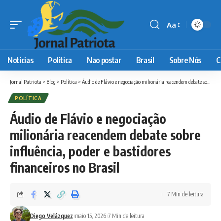
Aa
Font
Resizer
Notícias
Política
Nao postar
Brasil
Sobre Nós
C
Jornal Patriota
>
Blog
>
Política
>
Áudio de Flávio e negociação milionária reacendem debate sobre influência, poder e bastidores financeiros no Brasil
POLÍTICA
Áudio de Flávio e negociação
milionária reacendem debate sobre
influência, poder e bastidores
financeiros no Brasil
7 Min de leitura
Diego Velázquez
maio 15, 2026
7 Min de leitura