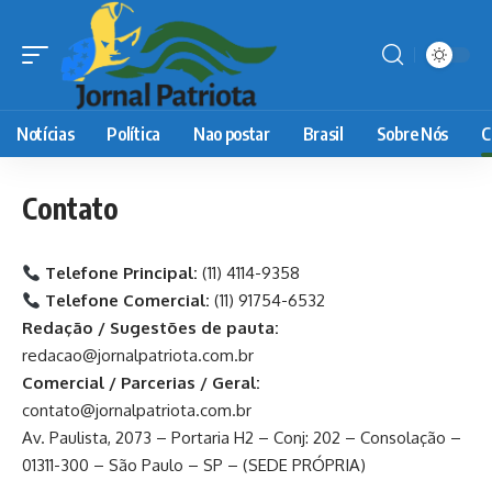
Notícias
Política
Nao postar
Brasil
Sobre Nós
C
Contato
Telefone Principal:
(11) 4114-9358
Telefone Comercial:
(11) 91754-6532
Redação / Sugestões de pauta:
redacao@jornalpatriota.com.br
Comercial / Parcerias / Geral:
contato@jornalpatriota.com.br
Av. Paulista, 2073 – Portaria H2 – Conj: 202 – Consolação –
01311-300 – São Paulo – SP – (SEDE PRÓPRIA)