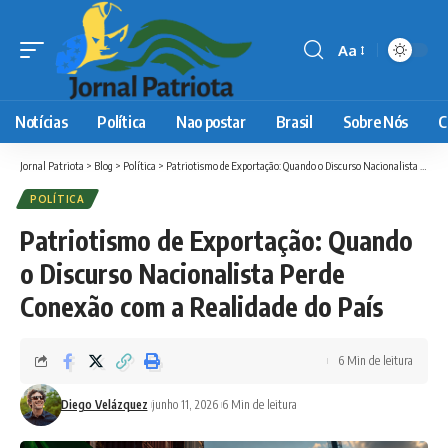
Aa
Font
Resizer
Notícias
Política
Nao postar
Brasil
Sobre Nós
C
Jornal Patriota
>
Blog
>
Política
>
Patriotismo de Exportação: Quando o Discurso Nacionalista Perde Conexão com a Realidade do País
POLÍTICA
Patriotismo de Exportação: Quando
o Discurso Nacionalista Perde
Conexão com a Realidade do País
6 Min de leitura
Diego Velázquez
junho 11, 2026
6 Min de leitura