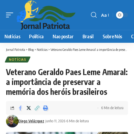
Aa
Font
Resizer
Notícias
Política
Nao postar
Brasil
Sobre Nós
C
Jornal Patriota
>
Blog
>
Notícias
>
Veterano Geraldo Paes Leme Amaral: a importância de preservar a memória dos heróis brasileiros
NOTÍCIAS
Veterano Geraldo Paes Leme Amaral:
a importância de preservar a
memória dos heróis brasileiros
6 Min de leitura
Diego Velázquez
junho 11, 2026
6 Min de leitura