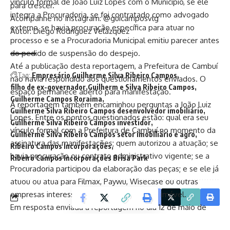
vínculo formal de João Luiz Lopes com o Município, se ele
para crescer.
integra a Procuradoria, se foi contratado como advogado
Acompanhe no Instagram:
@guicamposvlg
externo, se havia procuração específica para atuar no
Autor: Diego Rodríguez Velázquez
processo e se a Procuradoria Municipal emitiu parecer antes
do pedido de suspensão do despejo.
Até a publicação desta reportagem, a Prefeitura de Cambuí
Tag:
Empresário Guilherme Silva Ribeiro Campos
não havia respondido aos questionamentos enviados. O
filho de ex-governador
Guilherm e Silva Ribeiro Campos
espaço permanece aberto para manifestação.
Guilherme Campos Roraima
A reportagem também encaminhou perguntas a João Luiz
Guilherme Silva Ribeiro Campos desenvolvedor imobiliário
Lopes. Entre os pontos questionados estão: qual era seu
Guilherme Silva Ribeiro Campos investidor
vínculo formal com a Prefeitura de Cambuí no momento da
Guilherme Silva Ribeiro Campos setor imobiliário e agro
assinatura das manifestações; quem autorizou a atuação; se
Ribeiro Campos Incorporações
havia procuração ou contrato administrativo vigente; se a
Ribeiro Campos Incorporações Brisa Park
Procuradoria participou da elaboração das peças; e se ele já
atuou ou atua para Filmax, Paywu, Wisecase ou outras
empresas interessadas na permanência no imóvel.
Facebook
Em resposta enviada à reportagem no dia 12 de maio de
2026, João Luiz Lopes afirmou que atua “como assessor e