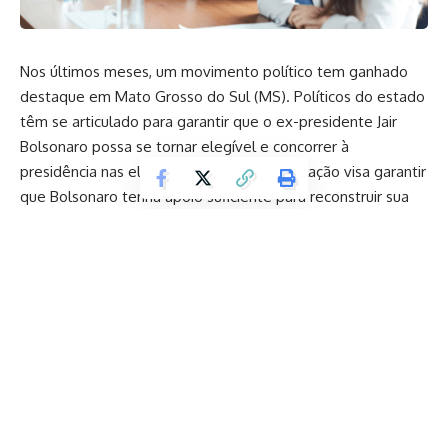
Nos últimos meses, um movimento político tem ganhado
destaque em Mato Grosso do Sul (MS). Políticos do estado
têm se articulado para garantir que o ex-presidente Jair
Bolsonaro possa se tornar elegível e concorrer à
presidência nas eleições de 2026. A articulação visa garantir
que Bolsonaro tenha apoio suficiente para reconstruir sua
base política e se preparar para uma possível candidatura,
enfrentando os desafios legais e políticos que surgem após
sua saída do governo em 2022. Essa movimentação tem
gerado debates em diversas esferas, com diversos líderes
do estado em busca de estratégias que viabilizem sua
candidatura.
O principal objetivo dessa articulação é garantir que
Bolsonaro, após o fim de seu mandato, consiga se reerguer
politicamente, especialmente considerando o atual cenário
do Brasil, onde a polarização continua sendo um fator