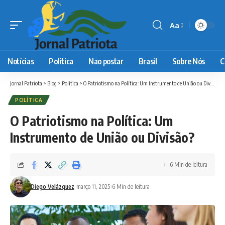
Aa
Font
Resizer
Notícias
Política
Nao postar
Brasil
Sobre Nós
C
Jornal Patriota
>
Blog
>
Política
>
O Patriotismo na Política: Um Instrumento de União ou Divisão?
POLÍTICA
O Patriotismo na Política: Um
Instrumento de União ou Divisão?
6 Min de leitura
Diego Velázquez
março 11, 2025
6 Min de leitura