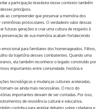
rdar a participação brasileira nesse contexto também
 desses princípios.
dade ao compreender que preservar a memória dos
r cerimônias protocolares. O verdadeiro valor dessas
r futuras gerações e criar uma cultura de respeito à
 na preservação de sua memória acabam fortalecendo
 emocional para familiares dos homenageados. Filhos,
gulho da trajetória desses combatentes. Quando uma
eranos, ela também reconhece o legado construído por
fetivos importantes entre comunidade, história e
ações tecnológicas e mudanças culturais aceleradas,
ca tornam-se ainda mais necessárias. O risco do
tórias importantes deixam de ser contadas. Por isso,
rumentos de resistência cultural e educativa.
também contribui para ampliar debates sobre cidadania e