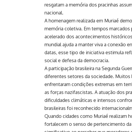
resgatam a memória dos pracinhas assum
nacional.
A homenagem realizada em Muriaé demon
memória coletiva. Em tempos marcados p
acelerado dos acontecimentos históricos
mundial ajuda a manter viva a conexão e
datas, esse tipo de iniciativa estimula r
social e defesa da democracia.
A participação brasileira na Segunda Gue
diferentes setores da sociedade. Muitos
enfrentaram condições extremas em terri
as forças nazifascistas. A atuação dos pra
dificuldades climáticas e intensos confr
brasileiras foi reconhecido internacionalm
Quando cidades como Muriaé realizam h
fortalecem o senso de pertencimento da
significativo ao perceber que moradores 