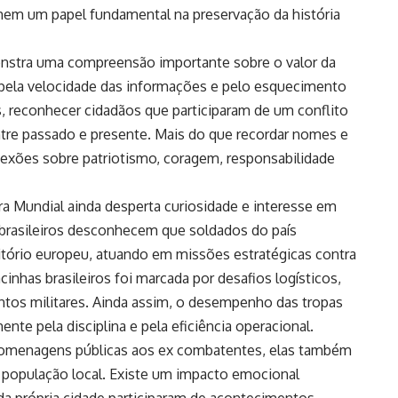
em um papel fundamental na preservação da história
stra uma compreensão importante sobre o valor da
ela velocidade das informações e pelo esquecimento
, reconhecer cidadãos que participaram de um conflito
ntre passado e presente. Mais do que recordar nomes e
eflexões sobre patriotismo, coragem, responsabilidade
rra Mundial ainda desperta curiosidade e interesse em
 brasileiros desconhecem que soldados do país
tório europeu, atuando em missões estratégicas contra
cinhas brasileiros foi marcada por desafios logísticos,
ontos militares. Ainda assim, o desempenho das tropas
ente pela disciplina e pela eficiência operacional.
omenagens públicas aos ex combatentes, elas também
 população local. Existe um impacto emocional
da própria cidade participaram de acontecimentos