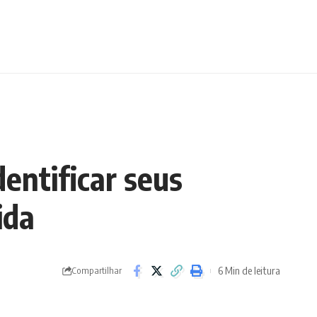
entificar seus
ida
6 Min de leitura
Compartilhar