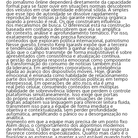
do jornalismo online dependerá diretamente da capacidade
formal para se fazer ouvir em situações normais descobrem
dos veículos em criar identidade editorial sólida. A simples
que esse tipo de autoridade se dissolve rapidamente
reprodução de notícias já não garante relevância orgânica
quando a pressão é real. Os que construíram influência
nos mecanismos de busca. O diferencial está na construção
baseada em confiança descobrem que ela se amplifica
de contexto, análise e aprofundamento temático. Por isso,
exatamente quando mais precisa funcionar.
conteúdos que exploram política internacional, patriotismo
Nesse quesito, Ernesto Kenji Igarashi expõe que a terceira
e tendências globais tendem a ganhar espaço quando
lição que o campo transmite de forma insubstituível é sobre
apresentados com consistência e atualização contínua.
a gestão da própria resposta emocional como componente
A transformação do consumo de notícias também está
da liderança. Em ambientes corporativos, a inteligência
ligada ao avanço dos dispositivos móveis. Hoje, grande
emocional é ensinada como habilidade de relacionamento
parte dos leitores acompanha notícias políticas em tempo
interpessoal. Em operações de alto risco, ela é uma
real pelo celular, consumindo conteúdos em múltiplas
habilidade de sobrevivência: líderes que perdem o controle
plataformas simultaneamente. Isso exige que portais
do próprio estado emocional em situações de crise
digitais adaptem sua linguagem para oferecer leitura fluida,
transmitem isso para a equipe de forma imediata e
objetiva e contextualizada, sem perder profundidade
automática, amplificando o pânico ou a desorganização no
analítica.
momento em que a equipe mais precisa de um ponto fixo
Além disso, o comportamento dos algoritmos modernos
de referência. O líder que aprendeu a regular sua resposta
favorece conteúdos especializados. Quanto mais claro é o
fisiológica ao estresse, a manter a voz estável quando tudo