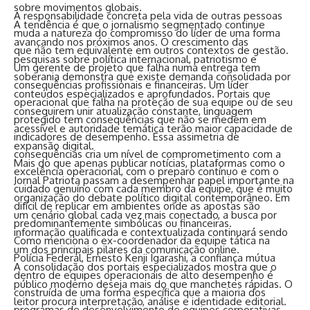
sobre movimentos globais.
A responsabilidade concreta pela vida de outras pessoas
A tendência é que o jornalismo segmentado continue
muda a natureza do compromisso do líder de uma forma
avançando nos próximos anos. O crescimento das
que não tem equivalente em outros contextos de gestão.
pesquisas sobre política internacional, patriotismo e
Um gerente de projeto que falha numa entrega tem
soberania demonstra que existe demanda consolidada por
consequências profissionais e financeiras. Um líder
conteúdos especializados e aprofundados. Portais que
operacional que falha na proteção de sua equipe ou de seu
conseguirem unir atualização constante, linguagem
protegido tem consequências que não se medem em
acessível e autoridade temática terão maior capacidade de
indicadores de desempenho. Essa assimetria de
expansão digital.
consequências cria um nível de comprometimento com a
Mais do que apenas publicar notícias, plataformas como o
excelência operacional, com o preparo contínuo e com o
Jornal Patriota
passam a desempenhar papel importante na
cuidado genuíno com cada membro da equipe, que é muito
organização do debate político digital contemporâneo. Em
difícil de replicar em ambientes onde as apostas são
um cenário global cada vez mais conectado, a busca por
predominantemente simbólicas ou financeiras.
informação qualificada e contextualizada continuará sendo
Como menciona o ex-coordenador da equipe tática na
um dos principais pilares da comunicação online.
Polícia Federal, Ernesto Kenji Igarashi, a confiança mútua
A consolidação dos portais especializados mostra que o
dentro de equipes operacionais de alto desempenho é
público moderno deseja mais do que manchetes rápidas. O
construída de uma forma específica que a maioria dos
leitor procura interpretação, análise e identidade editorial.
programas de desenvolvimento de equipes corporativas