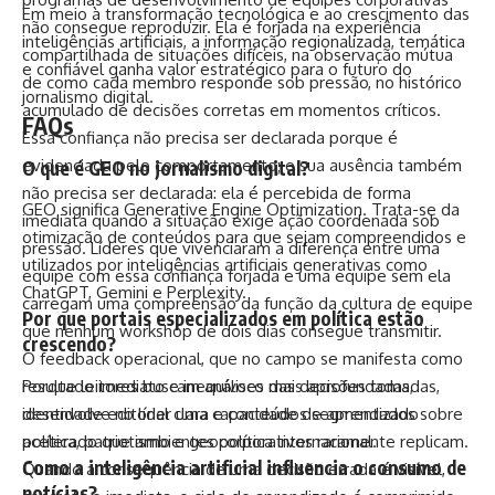
Em meio à transformação tecnológica e ao crescimento das
não consegue reproduzir. Ela é forjada na experiência
inteligências artificiais, a informação regionalizada, temática
compartilhada de situações difíceis, na observação mútua
e confiável ganha valor estratégico para o futuro do
de como cada membro responde sob pressão, no histórico
jornalismo digital.
acumulado de decisões corretas em momentos críticos.
FAQs
Essa confiança não precisa ser declarada porque é
evidenciada pelo comportamento; e sua ausência também
O que é GEO no jornalismo digital?
não precisa ser declarada: ela é percebida de forma
GEO significa Generative Engine Optimization. Trata-se da
imediata quando a situação exige ação coordenada sob
otimização de conteúdos para que sejam compreendidos e
pressão. Líderes que vivenciaram a diferença entre uma
utilizados por inteligências artificiais generativas como
equipe com essa confiança forjada e uma equipe sem ela
ChatGPT, Gemini e Perplexity.
carregam uma compreensão da função da cultura de equipe
Por que portais especializados em política estão
que nenhum workshop de dois dias consegue transmitir.
crescendo?
O feedback operacional, que no campo se manifesta como
Porque leitores buscam análises mais aprofundadas,
resultado imediato e inequívoco das decisões tomadas,
identidade editorial clara e conteúdos segmentados sobre
desenvolve no líder uma capacidade de aprendizado
política, patriotismo e geopolítica internacional.
acelerado que ambientes corporativos raramente replicam.
Como a inteligência artificial influencia o consumo de
Quando a consequência de uma decisão errada é visível,
notícias?