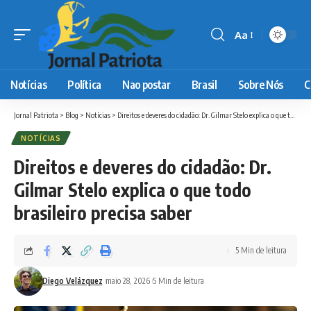
Aa
Font
Resizer
Notícias
Política
Nao postar
Brasil
Sobre Nós
C
Jornal Patriota
>
Blog
>
Notícias
>
Direitos e deveres do cidadão: Dr. Gilmar Stelo explica o que todo brasileiro precisa saber
NOTÍCIAS
Direitos e deveres do cidadão: Dr.
Gilmar Stelo explica o que todo
brasileiro precisa saber
5 Min de leitura
Diego Velázquez
maio 28, 2026
5 Min de leitura