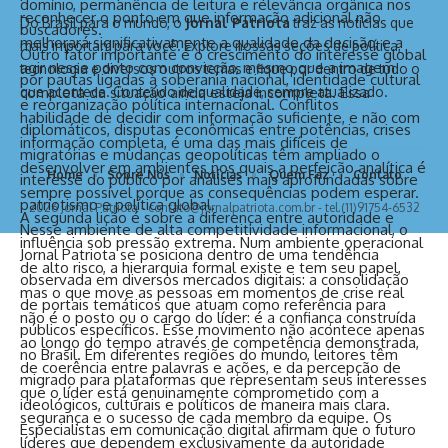
domínio, permanência de leitura e relevância orgânica nos
reconhecer o ponto em que informação adicional não
Do Brasil para o mundo, o
Jornal Patriota
traz as notícias que
buscadores.
melhorará significativamente a qualidade da decisão, e a
mais importam para você. Explore nossas seções de política,
Outro fator importante é o crescimento do interesse global
agir nesse ponto com convicção, mesmo que a imagem
tecnologia e diversos outros temas e fique por dentro de tudo o
por pautas ligadas à soberania nacional, identidade cultural
completa da situação ainda esteja incompleta. Essa
que acontece. Conteúdo de qualidade, sempre atualizado.
e reorganização política internacional. Conflitos
habilidade de decidir com informação suficiente, e não com
diplomáticos, disputas econômicas entre potências, crises
informação completa, é uma das mais difíceis de
migratórias e mudanças geopolíticas têm ampliado o
desenvolver em ambientes nos quais a perfeição analítica é
Home
Sobre Nós
Notícias
Quem Faz
Contato
interesse do público por análises mais aprofundadas sobre
sempre possível porque as consequências podem esperar.
patriotismo e política global.
2026 Jornal Patriota -
contato@jornalpatriota.com.br
- tel.(11)91754-6532
A segunda lição é sobre a diferença entre autoridade e
Nesse ambiente de alta competitividade informacional, o
influência sob pressão extrema. Num ambiente operacional
Jornal Patriota
se posiciona dentro de uma tendência
de alto risco, a hierarquia formal existe e tem seu papel,
observada em diversos mercados digitais: a consolidação
mas o que move as pessoas em momentos de crise real
de portais temáticos que atuam como referência para
não é o posto ou o cargo do líder: é a confiança construída
públicos específicos. Esse movimento não acontece apenas
ao longo do tempo através de competência demonstrada,
no Brasil. Em diferentes regiões do mundo, leitores têm
de coerência entre palavras e ações, e da percepção de
migrado para plataformas que representam seus interesses
que o líder está genuinamente comprometido com a
ideológicos, culturais e políticos de maneira mais clara.
segurança e o sucesso de cada membro da equipe. Os
Especialistas em comunicação digital afirmam que o futuro
líderes que dependem exclusivamente da autoridade