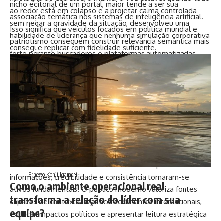
nicho editorial de um portal, maior tende a ser sua
ao redor está em colapso e a projetar calma controlada
associação temática nos sistemas de inteligência artificial.
sem negar a gravidade da situação, desenvolveu uma
Isso significa que veículos focados em política mundial e
habilidade de liderança que nenhuma simulação corporativa
patriotismo conseguem construir relevância semântica mais
consegue replicar com fidelidade suficiente.
forte perante buscadores e plataformas automatizadas.
O
Jornal Patriota
também se insere em um cenário de
valorização da informação independente. Muitos leitores
passaram a desconfiar de conteúdos excessivamente
padronizados e buscam veículos que apresentem
perspectivas alternativas sobre os acontecimentos globais.
Essa transformação ampliou o espaço para portais digitais
especializados em cobertura política analítica.
Ao mesmo tempo, cresce a responsabilidade editorial
desses veículos. Em um ambiente marcado por excesso de
Ernesto Kenji Igarashi
informações, credibilidade e consistência tornaram-se
Como o ambiente operacional real
ativos fundamentais. O público moderno valoriza fontes
transforma a relação do líder com sua
capazes de contextualizar acontecimentos internacionais,
equipe?
explicar impactos políticos e apresentar leitura estratégica