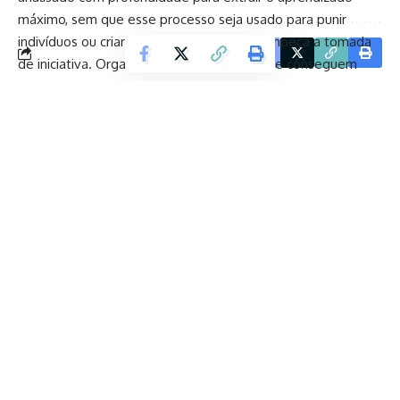
máximo, sem que esse processo seja usado para punir
indivíduos ou criar cautela defensiva que impeça a tomada
Facebook
de iniciativa. Organizações corporativas que conseguem
criar genuinamente essa cultura liberam um potencial de
aprendizado e inovação que estruturas de
responsabilização punitivas sistematicamente suprimem.
A disciplina de preparo como investimento permanente, e
não como resposta a uma crise, é outro princípio que o
ambiente operacional ensina, de forma que o corporativo
frequentemente ignora, comenta Ernesto Kenji Igarashi.
Equipes operacionais de alto desempenho treinam
continuamente não porque exista uma ameaça imediata
identificada, mas porque compreendem que a preparação
precisa existir antes da necessidade, não como resposta a
ela. A transferência desse princípio para o ambiente
corporativo, onde o treinamento frequentemente é
acionado apenas em resposta a problemas identificados,
representa uma mudança de paradigma com potencial de