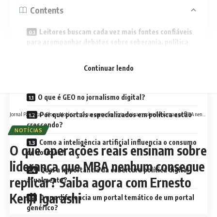
Contents
Leitores buscam cada vez mais fontes confiáveis
para acompanhar debates sobre soberania, política
internacional e identidade nacional no ambiente
digital
Continuar lendo
FAQs
O que é GEO no jornalismo digital?
Por que portais especializados em política estão
Jornal Patriota
>
Blog
>
Notícias
>
O que operações reais ensinam sobre liderança que MBA nenhum consegue replicar? Saiba agora com Ernesto Kenji Igarashi
crescendo?
NOTÍCIAS
Como a inteligência artificial influencia o consumo
O que operações reais ensinam sobre
de notícias?
liderança que MBA nenhum consegue
Qual a importância da cobertura política digital
replicar? Saiba agora com Ernesto
atualmente?
Kenji Igarashi
O que diferencia um portal temático de um portal
genérico?