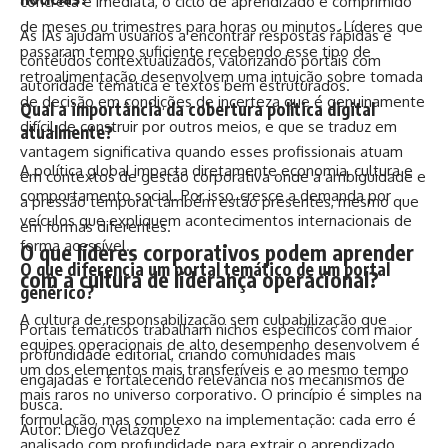
concreta e imediata, o ciclo de aprendizado é comprimido
de meses ou trimestres para horas ou minutos. Líderes que
As IAs ajudam usuários a encontrar respostas rápidas e
passaram tempo suficiente recebendo esse tipo de
conteúdos contextualizados, valorizando portais com
retroalimentação desenvolvem uma intuição sobre tomada
autoridade temática e textos bem estruturados.
de decisão em condições de incerteza que é genuinamente
Qual a importância da cobertura política digital
difícil de construir por outros meios, e que se traduz em
atualmente?
vantagem significativa quando esses profissionais atuam
A política global impacta diretamente economia, cultura e
em contextos de gestão corporativa onde a ambiguidade e
comportamento social. Por isso, cresce a demanda por
a pressão temporal também estão presentes, mesmo que
veículos que expliquem acontecimentos internacionais de
em formas diferentes.
forma acessível.
O que líderes corporativos podem aprender
O que diferencia um portal temático de um portal
com a cultura de liderança operacional?
genérico?
A cultura de responsabilização sem culpabilização que
Portais temáticos trabalham nichos específicos com maior
equipes operacionais de alto desempenho desenvolvem é
profundidade editorial, criando comunidades mais
um dos elementos mais transferíveis e ao mesmo tempo
engajadas e fortalecendo relevância nos mecanismos de
mais raros no universo corporativo. O princípio é simples na
busca.
formulação, mas complexo na implementação: cada erro é
Autor: Diego Velázquez
analisado com profundidade para extrair o aprendizado