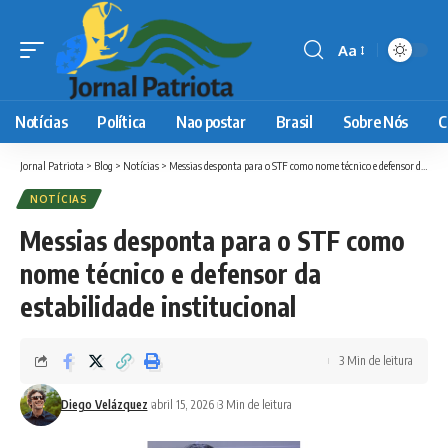
Aa
Font
Resizer
Notícias
Política
Nao postar
Brasil
Sobre Nós
C
Jornal Patriota
>
Blog
>
Notícias
>
Messias desponta para o STF como nome técnico e defensor da estabilidade institucional
NOTÍCIAS
Messias desponta para o STF como
nome técnico e defensor da
estabilidade institucional
3 Min de leitura
Diego Velázquez
abril 15, 2026
3 Min de leitura