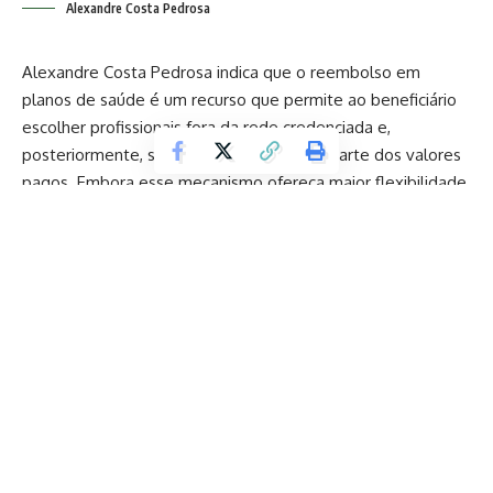
Alexandre Costa Pedrosa
Alexandre Costa Pedrosa indica que o reembolso em
planos de saúde é um recurso que permite ao beneficiário
escolher profissionais fora da rede credenciada e,
posteriormente, solicitar a devolução de parte dos valores
pagos. Embora esse mecanismo ofereça maior flexibilidade,
ele precisa ser compreendido dentro de um processo bem
estruturado, já que envolve regras contratuais, limites
financeiros e prazos específicos.
Contents
Como funciona o reembolso dentro do processo dos
planos de saúde?
Quando vale a pena utilizar o reembolso em vez da
rede credenciada?
Quais fatores devem ser analisados antes de utilizar