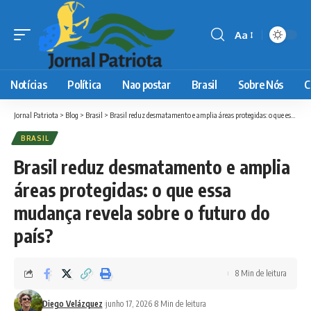
Aa
Font
Resizer
Notícias
Política
Nao postar
Brasil
Sobre Nós
C
Jornal Patriota
>
Blog
>
Brasil
>
Brasil reduz desmatamento e amplia áreas protegidas: o que essa mudança revela sobre o futuro do país?
BRASIL
Brasil reduz desmatamento e amplia
áreas protegidas: o que essa
mudança revela sobre o futuro do
país?
8 Min de leitura
Diego Velázquez
junho 17, 2026
8 Min de leitura