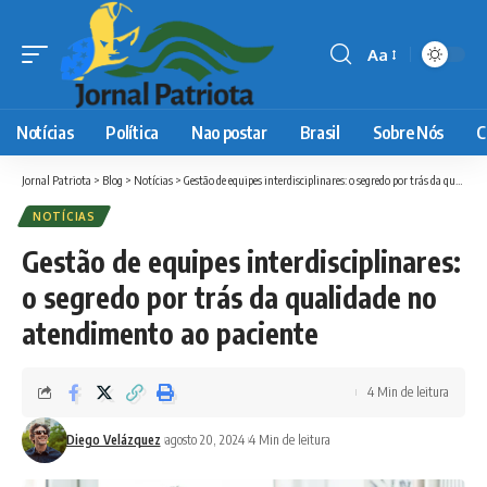
Aa
Font
Resizer
Notícias
Política
Nao postar
Brasil
Sobre Nós
C
Jornal Patriota
>
Blog
>
Notícias
>
Gestão de equipes interdisciplinares: o segredo por trás da qualidade no atendimento ao paciente
NOTÍCIAS
Gestão de equipes interdisciplinares:
o segredo por trás da qualidade no
atendimento ao paciente
4 Min de leitura
Diego Velázquez
agosto 20, 2024
4 Min de leitura