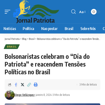
Aa
Font
Resizer
Notícias
Política
Nao postar
Brasil
Sobre Nós
C
Jornal Patriota
>
Blog
>
Brasil
>
Bolsonaristas celebram o “Dia do Patriota” e reacendem Tensões Políticas no Brasil
BRASIL
Bolsonaristas celebram o “Dia do
Patriota” e reacendem Tensões
Políticas no Brasil
3 Min de leitura
Diego Velázquez
janeiro 8, 2024
3 Min de leitura