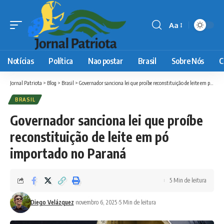
Aa
Font
Resizer
Notícias
Política
Nao postar
Brasil
Sobre Nós
C
Jornal Patriota
>
Blog
>
Brasil
>
Governador sanciona lei que proíbe reconstituição de leite em pó importado no Paraná
BRASIL
Governador sanciona lei que proíbe
reconstituição de leite em pó
importado no Paraná
5 Min de leitura
Diego Velázquez
novembro 6, 2025
5 Min de leitura