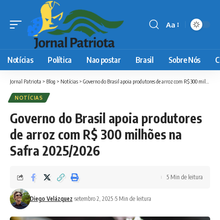
Aa
Font
Resizer
Notícias
Política
Nao postar
Brasil
Sobre Nós
C
Jornal Patriota
>
Blog
>
Notícias
>
Governo do Brasil apoia produtores de arroz com R$ 300 milhões na Safra 2025/2026
NOTÍCIAS
Governo do Brasil apoia produtores
de arroz com R$ 300 milhões na
Safra 2025/2026
5 Min de leitura
Diego Velázquez
setembro 2, 2025
5 Min de leitura