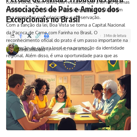
cultura local. Além disso, ele ressaltou que a lei não apenas
Associações de Pais e Amigos dos
reconhece o prato como símbolo regional, mas também
Excepcionais no Brasil
visa promover sua valorização e preservação.
Com a sanção da lei, Boa Vista se torna a Capital Nacional
da Paçoca de Carne com Farinha no Brasil. O
3 Min de leitura
reconhecimento oficial do prato é um passo importante na
valorização da cultura local e na promoção da identidade
Diego Velázquez
agosto 28, 2025
3 Min de leitura
regional. Além disso, é uma oportunidade para que as
gerações futuras conheçam e apreciem a riqueza cultural de
Roraima.
Facebook