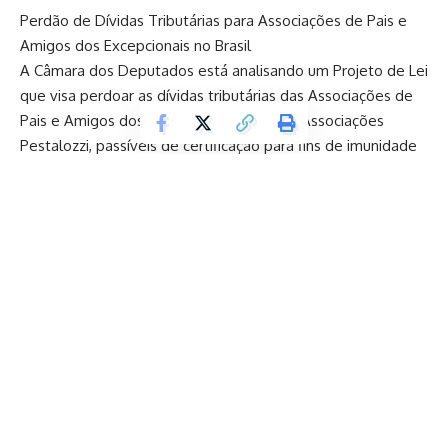
Perdão de Dívidas Tributárias para Associações de Pais e
Amigos dos Excepcionais no Brasil
A Câmara dos Deputados está analisando um Projeto de Lei
que visa perdoar as dívidas tributárias das Associações de
Pais e Amigos dos Excepcionais (Apae) e Associações
Pestalozzi, passíveis de certificação para fins de imunidade
de contribuições à seguridade social. O Projeto de Lei
75421, apresentado pelo deputado Aureo Ribeiro
(Solidariedade-RJ), busca aliviar o peso financeiro dessas
entidades que trabalham em prol da assistência a pessoas
com deficiências.
De acordo com o substitutivo do deputado Amom Mandel
(Cidadania-AM), além das Apaes e Associações Pestalozzi,
outras entidades beneficentes de assistência social
também poderão se beneficiar do perdão da dívida. Para
isso, essas entidades devem possuir a certificação
necessária e ter como finalidade abrigar pessoas com
deficiência, idosos, crianças ou adolescentes. Essa medida