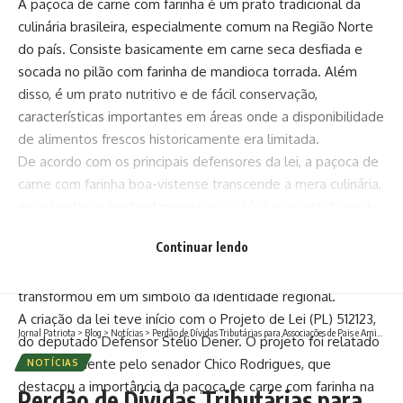
A paçoca de carne com farinha é um prato tradicional da
culinária brasileira, especialmente comum na Região Norte
do país. Consiste basicamente em carne seca desfiada e
socada no pilão com farinha de mandioca torrada. Além
disso, é um prato nutritivo e de fácil conservação,
características importantes em áreas onde a disponibilidade
de alimentos frescos historicamente era limitada.
De acordo com os principais defensores da lei, a paçoca de
carne com farinha boa-vistense transcende a mera culinária,
enraizando-se profundamente na história e no cotidiano de
Roraima. A transmissão da receita entre as gerações não
Continuar lendo
apenas a perpetuou como alimento fundamental para
viajantes, trabalhadores rurais e famílias, mas também a
transformou em um símbolo da identidade regional.
A criação da lei teve início com o Projeto de Lei (PL) 512123,
Jornal Patriota
>
Blog
>
Notícias
>
Perdão de Dívidas Tributárias para Associações de Pais e Amigos dos Excepcionais no Brasil
do deputado Defensor Stélio Dener. O projeto foi relatado
favoravelmente pelo senador Chico Rodrigues, que
NOTÍCIAS
destacou a importância da paçoca de carne com farinha na
Perdão de Dívidas Tributárias para