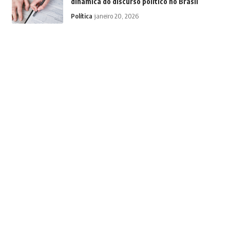
dinâmica do discurso político no Brasil
Política
janeiro 20, 2026