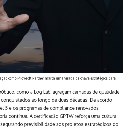
dação como Microsoft Partner marca uma virada de chave estratégica para
público, como a Log Lab, agregam camadas de qualidade
s conquistados ao longo de duas décadas. De acordo
vel 5 e os programas de compliance renovados
ia contínua. A certificação GPTW reforça uma cultura
ssegurando previsibilidade aos projetos estratégicos do