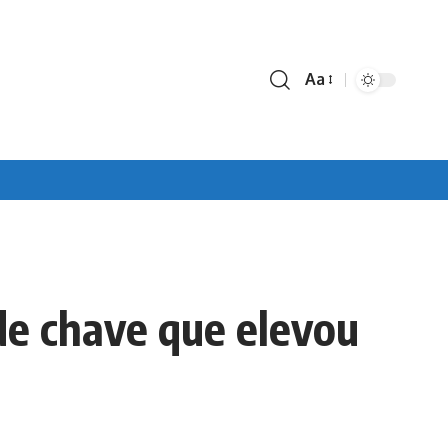
Aa
Font
Resizer
de chave que elevou