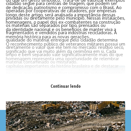
do que um gesto simbólico. Trata-se de valorizar exemplos
cidadão segue para centrais de triagem, que podem ser
de dedicação, patriotismo e compromisso com o Brasil. Ao
operadas por cooperativas de catadores, por empresas
longo deste artigo, será analisada a importância dessas
privadas ou diretamente pelo município. Nessas instalações,
homenagens, o papel dos ex-combatentes na construção
os materiais são separados por tipo, prensados ou
da identidade nacional e os benefícios de manter viva a
fragmentados e vendidos para indústrias recicladoras. A
memória histórica para as novas gerações.
qualidade do material entregue pelo cidadão determina
O reconhecimento público de veteranos militares possui um
diretamente o valor que ele tem no mercado: resíduo seco,
significado que vai muito além da cerimônia em si. Cada
limpo e bem separado vale significativamente mais do que
homenagem representa uma oportunidade de relembrar
material contaminado ou misturado.
capítulos importantes da história brasileira e de destacar
pessoas que participaram diretamente de acontecimentos
marcantes. Em uma época marcada pela velocidade da
Continuar lendo
informação e pela constante renovação das pautas
públicas, existe o risco de que histórias de coragem e
serviço ao país sejam gradualmente esquecidas.
A trajetória de militares veteranos simboliza valores que
continuam relevantes para a sociedade contemporânea.
Disciplina, espírito de equipe, comprometimento com