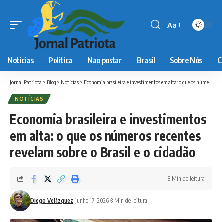
Aa
Font
Resizer
Notícias
Política
Nao postar
Brasil
Sobre Nós
C
Jornal Patriota
>
Blog
>
Notícias
>
Economia brasileira e investimentos em alta: o que os números recentes revelam sobre o Brasil e o cidadão
NOTÍCIAS
Economia brasileira e investimentos
em alta: o que os números recentes
revelam sobre o Brasil e o cidadão
8 Min de leitura
Diego Velázquez
junho 17, 2026
8 Min de leitura