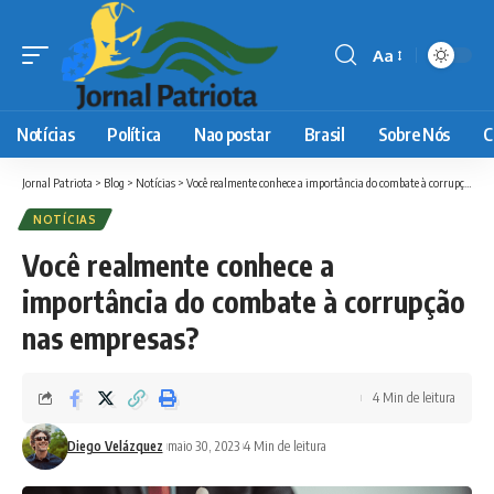
Aa
Font
Resizer
Notícias
Política
Nao postar
Brasil
Sobre Nós
C
Jornal Patriota
>
Blog
>
Notícias
>
Você realmente conhece a importância do combate à corrupção nas empresas?
NOTÍCIAS
Você realmente conhece a
importância do combate à corrupção
nas empresas?
4 Min de leitura
Diego Velázquez
maio 30, 2023
4 Min de leitura