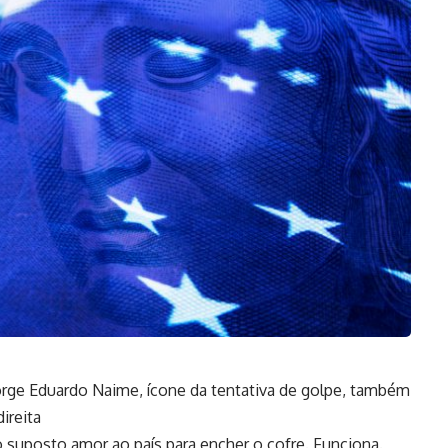
orge Eduardo Naime, ícone da tentativa de golpe, também
ireita
 o suposto amor ao país para encher o cofre. Funciona.