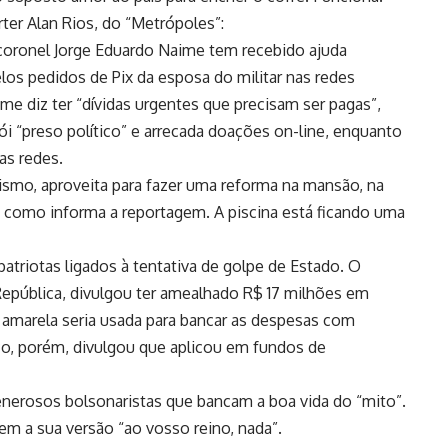
ter Alan Rios, do “Metrópoles”:
o coronel Jorge Eduardo Naime tem recebido ajuda
pelos pedidos de Pix da esposa do militar nas redes
me diz ter “dívidas urgentes que precisam ser pagas”,
“preso político” e arrecada doações on-line, enquanto
as redes.
ismo, aproveita para fazer uma reforma na mansão, na
l, como informa a reportagem. A piscina está ficando uma
patriotas ligados à tentativa de golpe de Estado. O
 República, divulgou ter amealhado R$ 17 milhões em
 amarela seria usada para bancar as despesas com
co, porém, divulgou que aplicou em fundos de
enerosos bolsonaristas que bancam a boa vida do “mito”.
m a sua versão “ao vosso reino, nada”.