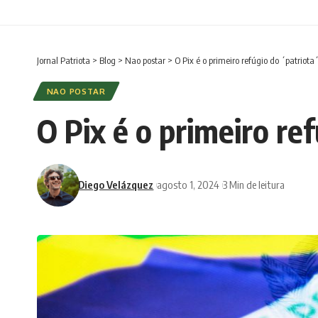
Jornal Patriota
>
Blog
>
Nao postar
>
O Pix é o primeiro refúgio do ´patriota
NAO POSTAR
O Pix é o primeiro re
Diego Velázquez
agosto 1, 2024
3 Min de leitura