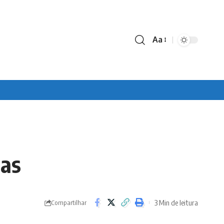
Aa
Font
Resizer
tas
3 Min de leitura
Compartilhar