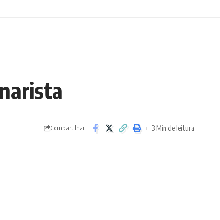
narista
3 Min de leitura
Compartilhar