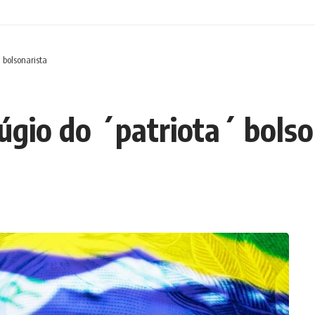
´ bolsonarista
fúgio do ´patriota´ bolso