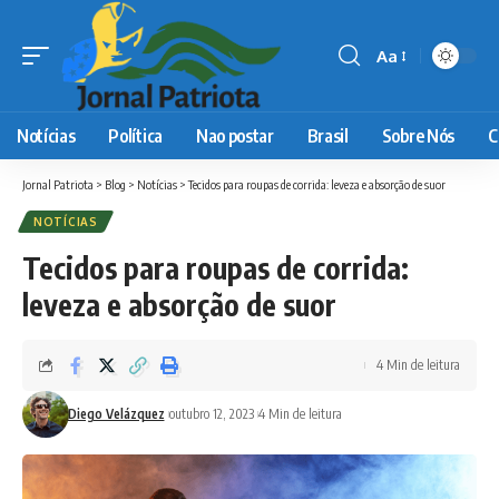
Aa
Font
Resizer
Notícias
Política
Nao postar
Brasil
Sobre Nós
C
Jornal Patriota
>
Blog
>
Notícias
>
Tecidos para roupas de corrida: leveza e absorção de suor
NOTÍCIAS
Tecidos para roupas de corrida:
leveza e absorção de suor
4 Min de leitura
Diego Velázquez
outubro 12, 2023
4 Min de leitura