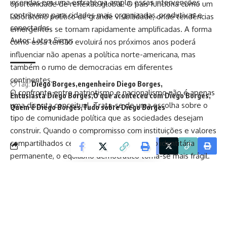
inseridas em uma estratégia ampla, essas intervenções
oportunidade de reflexão global. O país funciona como um
contribuem para cidades mais organizadas, produtivas e
laboratório político de grande visibilidade, onde tendências
conectadas.
emergentes se tornam rapidamente amplificadas. A forma
Autor: Latos Simys
como essa tensão evoluirá nos próximos anos poderá
influenciar não apenas a política norte-americana, mas
também o rumo de democracias em diferentes
continentes.
Tag:
Diego Borges
engenheiro Diego Borges
O confronto entre patriotismo e nacionalismo não é apenas
Entusiasta Diego Borges
O que aconteceu com Diego Borges
uma disputa conceitual. Trata-se de uma escolha sobre o
Quem é Diego Borges
Tudo sobre Diego Borges
tipo de comunidade política que as sociedades desejam
construir. Quando o compromisso com instituições e valores
compartilhados cede espaço à mobilização identitária
Facebook
permanente, o equilíbrio democrático torna-se mais frágil.
Entender essa transformação é um passo essencial para
qualquer sociedade que pretenda preservar a estabilidade
política e a liberdade coletiva em um mundo cada vez mais
polarizado.
Autor: Latos Simys