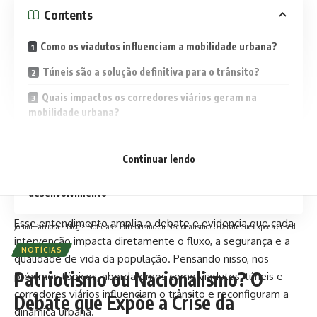
Contents
Como os viadutos influenciam a mobilidade urbana?
Túneis são a solução definitiva para o trânsito?
Quais impactos os corredores viários geram na
mobilidade urbana?
Os principais benefícios das obras de engenharia
para a mobilidade urbana
Continuar lendo
A mobilidade urbana como uma estratégia de
desenvolvimento
Esse entendimento amplia o debate e evidencia que cada
Jornal Patriota
>
Blog
>
Notícias
>
Patriotismo ou Nacionalismo? O Debate que Expõe a Crise da Democracia nos Estados Unidos
intervenção impacta diretamente o fluxo, a segurança e a
NOTÍCIAS
qualidade de vida da população. Pensando nisso, nos
Patriotismo ou Nacionalismo? O
próximos tópicos, abordaremos como viadutos, túneis e
corredores viários influenciam o trânsito e reconfiguram a
Debate que Expõe a Crise da
dinâmica urbana.