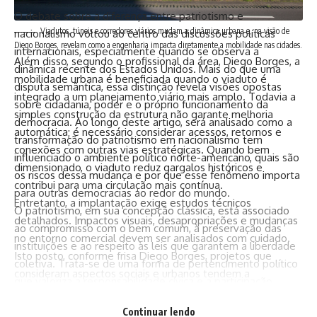
O debate sobre a diferença entre patriotismo e
Viadutos, túneis e corredores viários mudam a dinâmica urbana e, na visão de
nacionalismo voltou ao centro das discussões políticas
Diego Borges, revelam como a engenharia impacta diretamente a mobilidade nas cidades.
internacionais, especialmente quando se observa a
Além disso, segundo o profissional da área, Diego Borges, a
dinâmica recente dos Estados Unidos. Mais do que uma
mobilidade urbana é beneficiada quando o viaduto é
disputa semântica, essa distinção revela visões opostas
integrado a um planejamento viário mais amplo. Todavia a
sobre cidadania, poder e o próprio funcionamento da
simples construção da estrutura não garante melhoria
democracia. Ao longo deste artigo, será analisado como a
automática; é necessário considerar acessos, retornos e
transformação do patriotismo em nacionalismo tem
conexões com outras vias estratégicas. Quando bem
influenciado o ambiente político norte-americano, quais são
dimensionado, o viaduto reduz gargalos históricos e
os riscos dessa mudança e por que esse fenômeno importa
contribui para uma circulação mais contínua.
para outras democracias ao redor do mundo.
Entretanto, a implantação exige estudos técnicos
O patriotismo, em sua concepção clássica, está associado
detalhados. Impactos visuais, desapropriações e mudanças
ao compromisso com o bem comum, à preservação das
no entorno comercial devem ser analisados com cuidado.
instituições e ao respeito às leis que garantem a liberdade
Isto posto, conforme frisa Diego Borges, projetos que
coletiva. Trata-se de uma forma de pertencimento político
consideram aspectos sociais e urbanos tendem a
que valoriza a responsabilidade cívica e a participação
apresentar resultados mais consistentes e duradouros para
consciente na vida pública. Já o nacionalismo, especialmente
a mobilidade urbana.
Continuar lendo
em sua versão mais intensa, tende a deslocar o foco das