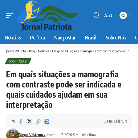
Aa
Font
Resizer
Notícias
Política
Nao postar
Brasil
Sobre Nós
C
Jornal Patriota
>
Blog
>
Notícias
>
Em quais situações a mamografia com contraste pode ser indicada e quais cuidados ajudam em sua interpretação
NOTÍCIAS
Em quais situações a mamografia
com contraste pode ser indicada e
quais cuidados ajudam em sua
interpretação
5 Min de leitura
Diego Velázquez
fevereiro 17, 2026
5 Min de leitura