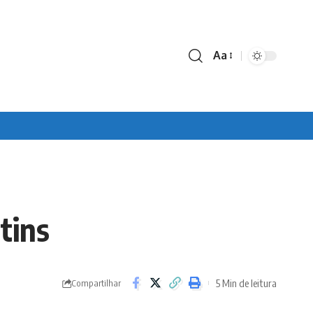
Aa
Font
Resizer
tins
5 Min de leitura
Compartilhar