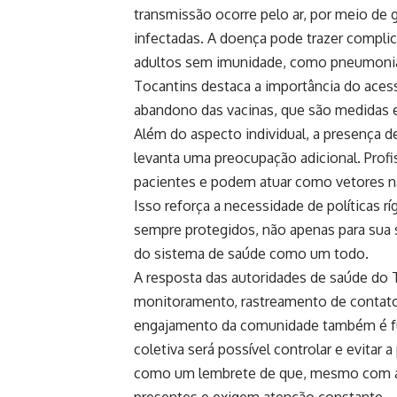
transmissão ocorre pelo ar, por meio de 
infectadas. A doença pode trazer compli
adultos sem imunidade, como pneumonia 
Tocantins destaca a importância do aces
abandono das vacinas, que são medidas e
Além do aspecto individual, a presença d
levanta uma preocupação adicional. Prof
pacientes e podem atuar como vetores 
Isso reforça a necessidade de políticas r
sempre protegidos, não apenas para sua 
do sistema de saúde como um todo.
A resposta das autoridades de saúde do 
monitoramento, rastreamento de contatos
engajamento da comunidade também é fu
coletiva será possível controlar e evita
como um lembrete de que, mesmo com ava
presentes e exigem atenção constante.