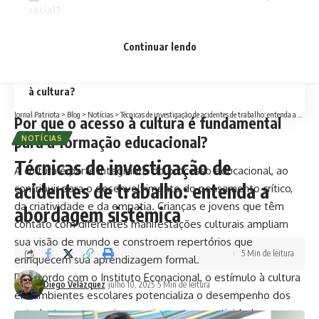
social?
Quais os desafios para ampliar o acesso à cultura nas
Continuar lendo
periferias e regiões menos favorecidas?
Qual o papel das instituições na promoção do acesso
à cultura?
Jornal Patriota
>
Blog
>
Notícias
>
Técnicas de investigação de acidentes de trabalho: entenda a abordagem sistêmica
Por que o acesso à cultura é fundamental
para a formação educacional?
NOTÍCIAS
Técnicas de investigação de
A cultura é parte integrante do processo educacional, ao
acidentes de trabalho: entenda a
contribuir para o desenvolvimento do pensamento crítico,
da criatividade e da empatia. Crianças e jovens que têm
abordagem sistêmica
contato com diferentes manifestações culturais ampliam
sua visão de mundo e constroem repertórios que
5 Min de leitura
enriquecem sua aprendizagem formal.
De acordo com o Instituto Econacional, o estímulo à cultura
Diego Velázquez
julho 10, 2025
5 Min de leitura
em ambientes escolares potencializa o desempenho dos
estudantes, gera maior engajamento nas atividades