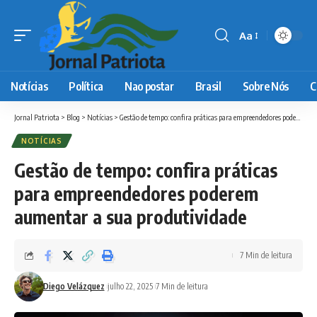
Aa
Font
Resizer
Notícias
Política
Nao postar
Brasil
Sobre Nós
C
Jornal Patriota
>
Blog
>
Notícias
>
Gestão de tempo: confira práticas para empreendedores poderem aumentar a sua produtividade
NOTÍCIAS
Gestão de tempo: confira práticas
para empreendedores poderem
aumentar a sua produtividade
7 Min de leitura
Diego Velázquez
julho 22, 2025
7 Min de leitura