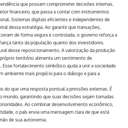
dependência que possam comprometer decisões internas.
or financeiro, que passa a contar com instrumentos
ional. Sistemas digitais eficientes e independentes de
tral dessa estratégia. Ao garantir que transações,
orram de forma segura e controlada, o governo reforça a
iança tanto da população quanto dos investidores.
tural desse reposicionamento. A valorização da produção
próprio território alimenta um sentimento de
 Esse fortalecimento simbólico ajuda a unir a sociedade
m ambiente mais propício para o diálogo e para a
.
is do que uma resposta pontual a pressões externas. É
 no mundo, garantindo que suas decisões sejam tomadas
 prioridades. Ao combinar desenvolvimento econômico,
ntidade, o país envia uma mensagem clara de que está
r mão de sua autonomia.