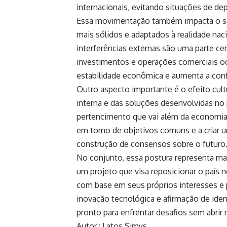
internacionais, evitando situações de 
Essa movimentação também impacta o set
mais sólidos e adaptados à realidade nac
interferências externas são uma parte cen
investimentos e operações comerciais oc
estabilidade econômica e aumenta a conf
Outro aspecto importante é o efeito cul
interna e das soluções desenvolvidas no 
pertencimento que vai além da economia.
em torno de objetivos comuns e a criar u
construção de consensos sobre o futuro
No conjunto, essa postura representa ma
um projeto que visa reposicionar o país
com base em seus próprios interesses e
inovação tecnológica e afirmação de ide
pronto para enfrentar desafios sem abri
Autor : Latos Simys