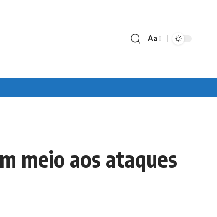
Aa
Font
Resizer
em meio aos ataques