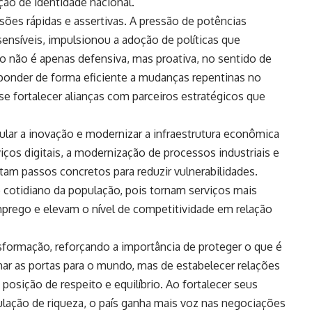
ão de identidade nacional.
sões rápidas e assertivas. A pressão de potências
ensíveis, impulsionou a adoção de políticas que
o não é apenas defensiva, mas proativa, no sentido de
sponder de forma eficiente a mudanças repentinas no
e fortalecer alianças com parceiros estratégicos que
ular a inovação e modernizar a infraestrutura econômica
ços digitais, a modernização de processos industriais e
tam passos concretos para reduzir vulnerabilidades.
o cotidiano da população, pois tornam serviços mais
prego e elevam o nível de competitividade em relação
sformação, reforçando a importância de proteger o que é
char as portas para o mundo, mas de estabelecer relações
 posição de respeito e equilíbrio. Ao fortalecer seus
lação de riqueza, o país ganha mais voz nas negociações