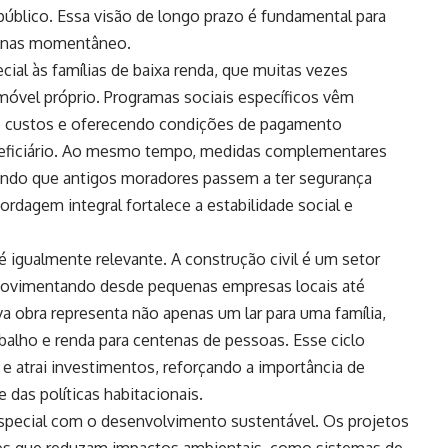
público. Essa visão de longo prazo é fundamental para
penas momentâneo.
ial às famílias de baixa renda, que muitas vezes
móvel próprio. Programas sociais específicos vêm
ndo custos e oferecendo condições de pagamento
neficiário. Ao mesmo tempo, medidas complementares
itindo que antigos moradores passem a ter segurança
ordagem integral fortalece a estabilidade social e
 igualmente relevante. A construção civil é um setor
 movimentando desde pequenas empresas locais até
a obra representa não apenas um lar para uma família,
lho e renda para centenas de pessoas. Esse ciclo
 e atrai investimentos, reforçando a importância de
 das políticas habitacionais.
 especial com o desenvolvimento sustentável. Os projetos
es que reduzam impactos ambientais, como sistemas de