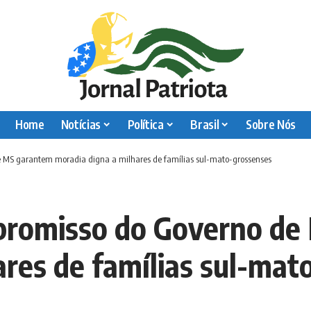
Home
Notícias
Política
Brasil
Sobre Nós
e MS garantem moradia digna a milhares de famílias sul-mato-grossenses
promisso do Governo de
ares de famílias sul-mat