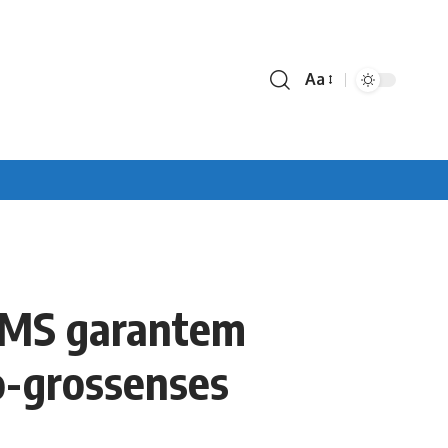
Aa
Font
Resizer
 MS garantem
o-grossenses