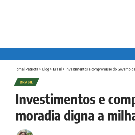
Jornal Patriota
>
Blog
>
Brasil
>
Investimentos e compromisso do Governo d
BRASIL
Investimentos e com
moradia digna a milh