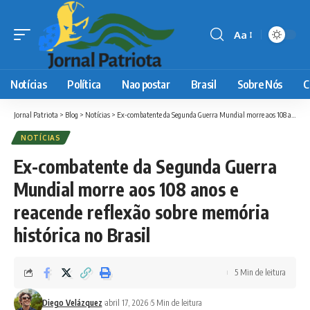
Aa
Font
Resizer
Notícias
Política
Nao postar
Brasil
Sobre Nós
C
Jornal Patriota
>
Blog
>
Notícias
>
Ex-combatente da Segunda Guerra Mundial morre aos 108 anos e reacende reflexão sobre memória histórica no Brasil
NOTÍCIAS
Ex-combatente da Segunda Guerra
Mundial morre aos 108 anos e
reacende reflexão sobre memória
histórica no Brasil
5 Min de leitura
Diego Velázquez
abril 17, 2026
5 Min de leitura