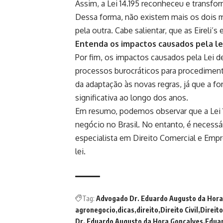
Assim, a Lei 14.195 reconheceu e transfor
Dessa forma, não existem mais os dois
pela outra. Cabe salientar, que as Eireli’s
Entenda os impactos causados pela le
Por fim, os impactos causados pela Lei 
processos burocráticos para procediment
da adaptação às novas regras, já que a 
significativa ao longo dos anos.
Em resumo, podemos observar que a Lei 14
negócio no Brasil. No entanto, é necess
especialista em Direito Comercial e Emp
lei.
Tag:
Advogado Dr. Eduardo Augusto da Hora
agronegocio
dicas
direito
Direito Civil
Direit
Dr. Eduardo Augusto da Hora Gonçalves
Eduar