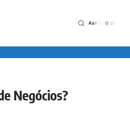
Aa
Font
Resizer
de Negócios?