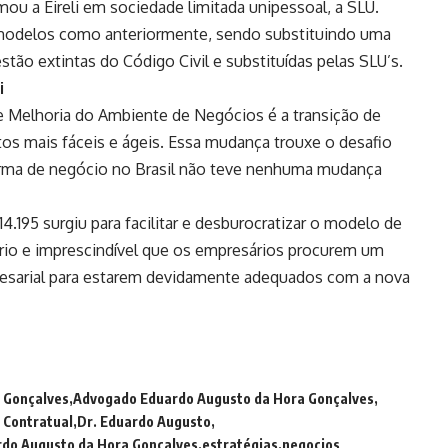
mou a Eireli em sociedade limitada unipessoal, a SLU.
 modelos como anteriormente, sendo substituindo uma
 estão extintas do Código Civil e substituídas pelas SLU’s.
i
de Melhoria do Ambiente de Negócios é a transição de
os mais fáceis e ágeis. Essa mudança trouxe o desafio
forma de negócio no Brasil não teve nenhuma mudança
.195 surgiu para facilitar e desburocratizar o modelo de
ário e imprescindível que os empresários procurem um
resarial para estarem devidamente adequados com a nova
 Gonçalves
Advogado Eduardo Augusto da Hora Gonçalves
o Contratual
Dr. Eduardo Augusto
do Augusto da Hora Gonçalves
estratégias
negocios