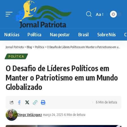
Aa
Font
Resizer
Notícias
Política
Nao postar
Brasil
Sobre Nós
C
Jornal Patriota
>
Blog
>
Política
>
O Desafio de Líderes Políticos em Manter o Patriotismo em um Mundo Globalizado
POLÍTICA
O Desafio de Líderes Políticos em
Manter o Patriotismo em um Mundo
Globalizado
6 Min de leitura
Diego Velázquez
março 24, 2025
6 Min de leitura