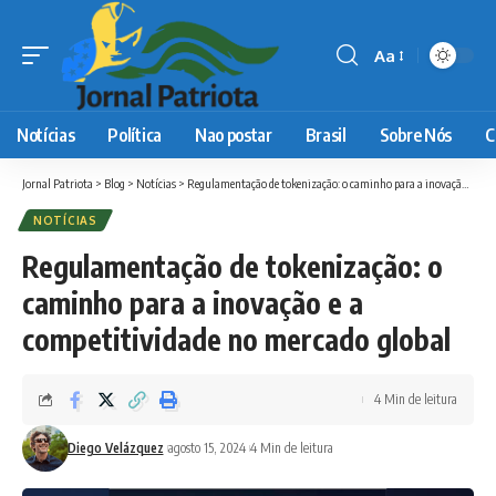
Aa
Font
Resizer
Notícias
Política
Nao postar
Brasil
Sobre Nós
C
Jornal Patriota
>
Blog
>
Notícias
>
Regulamentação de tokenização: o caminho para a inovação e a competitividade no mercado global
NOTÍCIAS
Regulamentação de tokenização: o
caminho para a inovação e a
competitividade no mercado global
4 Min de leitura
Diego Velázquez
agosto 15, 2024
4 Min de leitura