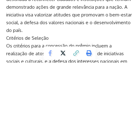
demonstrado ações de grande relevância para a nação. A
iniciativa visa valorizar atitudes que promovam o bem-estar
social, a defesa dos valores nacionais e o desenvolvimento
do país.
Critérios de Seleção
Os critérios para a concessão do prêmio incluem a
realização de atos de bravura, a promoção de iniciativas
sociais e culturais, e a defesa dos interesses nacionais em
diversas áreas. A seleção dos agraciados será feita por um
comitê especial, composto por representantes de
diferentes setores da sociedade.
Objetivos do Prêmio
O principal objetivo do “Prêmio ao Patriotismo” é incentivar
a cidadania ativa e o engajamento cívico. O governo espera
que a premiação sirva como um estímulo para que mais
pessoas se envolvam em ações que beneficiem a
Continuar lendo
coletividade e fortaleçam o sentimento de pertencimento
à nação.