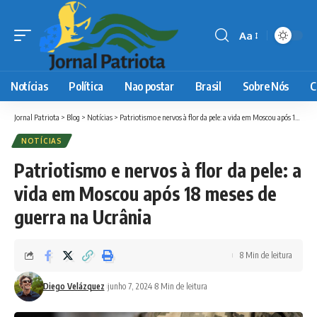
Aa
Font
Resizer
Notícias
Política
Nao postar
Brasil
Sobre Nós
C
Jornal Patriota
>
Blog
>
Notícias
>
Patriotismo e nervos à flor da pele: a vida em Moscou após 18 meses de guerra na Ucrânia
NOTÍCIAS
Patriotismo e nervos à flor da pele: a
vida em Moscou após 18 meses de
guerra na Ucrânia
8 Min de leitura
Diego Velázquez
junho 7, 2024
8 Min de leitura