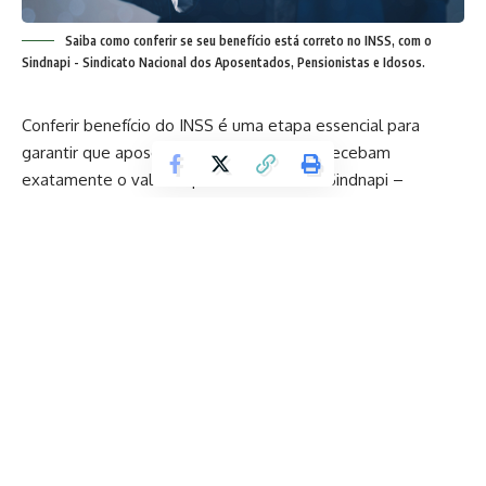
Saiba como conferir se seu benefício está correto no INSS, com o
Sindnapi - Sindicato Nacional dos Aposentados, Pensionistas e Idosos.
Conferir benefício do INSS é uma etapa essencial para
garantir que aposentados e pensionistas recebam
exatamente o valor a que têm direito. O Sindnapi –
Sindicato Nacional dos Aposentados, Pensionistas e Idosos
orienta que essa conferência seja feita de forma periódica,
pois erros podem ocorrer tanto na concessão quanto na
manutenção do benefício. Neste artigo, você vai entender
como verificar se seu benefício está correto no INSS, quais
documentos analisar, onde consultar as informações e o
que fazer caso identifique alguma inconsistência.
Contents
Por que é importante conferir se o benefício do INSS