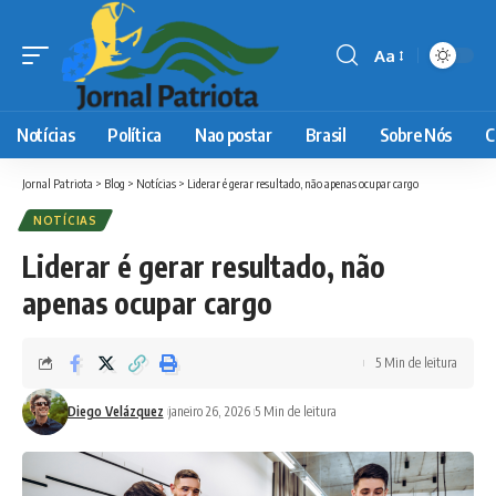
Aa
Font
Resizer
Notícias
Política
Nao postar
Brasil
Sobre Nós
C
Jornal Patriota
>
Blog
>
Notícias
>
Liderar é gerar resultado, não apenas ocupar cargo
NOTÍCIAS
Liderar é gerar resultado, não
apenas ocupar cargo
5 Min de leitura
Diego Velázquez
janeiro 26, 2026
5 Min de leitura