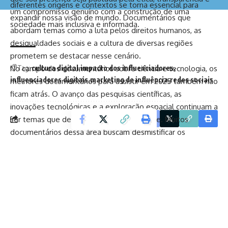
diferentes origens e contextos se torna essencial para
um compromisso genuíno com a construção de uma
expandir nossa visão de mundo. Documentários que
sociedade mais inclusiva e informada.
abordam temas como a luta pelos direitos humanos, as
desigualdades sociais e a cultura de diversas regiões
prometem se destacar nesse cenário.
No campo dos documentários sobre ciência e tecnologia, os
Tag:
cultura digital
impacto dos influenciadores
influenciadores digitais
marketing de influência
redes sociais
melhores documentários para assistir em 2025 também não
ficam atrás. O avanço das pesquisas científicas, as
inovações tecnológicas e a exploração espacial continuam a
ser temas que despertam grande interesse. Muitos
Facebook
documentários dessa área buscam desmistificar os
processos científicos e tornar os conceitos complexos mais
acessíveis ao público geral. Eles são capazes de cativar
tanto os entusiastas da ciência quanto aqueles que buscam
apenas entender melhor como a tecnologia está moldando
o nosso futuro.
Para quem está interessado em questões ambientais, os
melhores documentários para assistir em 2025 também irão