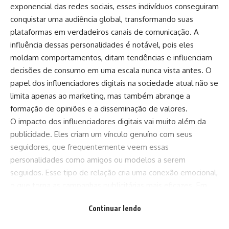
exponencial das redes sociais, esses indivíduos conseguiram
conquistar uma audiência global, transformando suas
plataformas em verdadeiros canais de comunicação. A
influência dessas personalidades é notável, pois eles
moldam comportamentos, ditam tendências e influenciam
decisões de consumo em uma escala nunca vista antes. O
papel dos influenciadores digitais na sociedade atual não se
limita apenas ao marketing, mas também abrange a
formação de opiniões e a disseminação de valores.
O impacto dos influenciadores digitais vai muito além da
publicidade. Eles criam um vínculo genuíno com seus
seguidores, que frequentemente veem essas
personalidades como amigos ou modelos a serem
seguidos. Esse tipo de relação cria uma conexão emocional,
o que torna as campanhas publicitárias mais eficazes. Em
um mundo saturado de informações, o papel dos
Continuar lendo
influenciadores digitais na sociedade atual é fundamental
para capturar a atenção das pessoas, que confiam mais nas