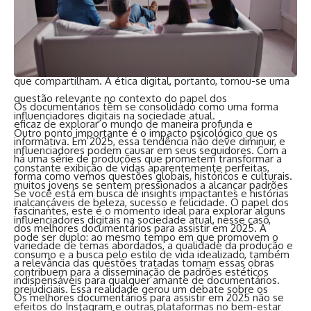
influenciadores podem, involuntariamente, ser responsáveis
pela difusão de desinformação. Esse fenômeno tem gerado
debates sobre a responsabilidade desses indivíduos e a
necessidade de um maior cuidado na escolha do conteúdo
que compartilham. A ética digital, portanto, tornou-se uma
questão relevante no contexto do papel dos
Os documentários têm se consolidado como uma forma
influenciadores digitais na sociedade atual.
eficaz de explorar o mundo de maneira profunda e
Outro ponto importante é o impacto psicológico que os
informativa. Em 2025, essa tendência não deve diminuir, e
influenciadores podem causar em seus seguidores. Com a
há uma série de produções que prometem transformar a
constante exibição de vidas aparentemente perfeitas,
forma como vemos questões globais, históricos e culturais.
muitos jovens se sentem pressionados a alcançar padrões
Se você está em busca de insights impactantes e histórias
inalcançáveis de beleza, sucesso e felicidade. O papel dos
fascinantes, este é o momento ideal para explorar alguns
influenciadores digitais na sociedade atual, nesse caso,
dos melhores documentários para assistir em 2025. A
pode ser duplo: ao mesmo tempo em que promovem o
variedade de temas abordados, a qualidade da produção e
consumo e a busca pelo estilo de vida idealizado, também
a relevância das questões tratadas tornam essas obras
contribuem para a disseminação de padrões estéticos
indispensáveis para qualquer amante de documentários.
prejudiciais. Essa realidade gerou um debate sobre os
Os melhores documentários para assistir em 2025 não se
efeitos do Instagram e outras plataformas no bem-estar