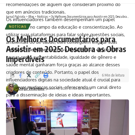
recomendações de alguém que consideram próximo do
que em anúncios tradicionais.
Jornal Patriota
>
Blog
>
Notícias
>
Os Melhores Documentários para Assistir em 2025: Descubra as Obras Imperdíveis
Os influenciadores também desempenham um papel
importante no campo da educação e conscientização. Ao
NOTÍCIAS
utilizar suas plataformas para falar sobre questões sociais,
Os Melhores Documentários para
ambientais ou de saúde, eles conseguem engajar suas
Assistir em 2025: Descubra as Obras
audiências de maneira efetiva. Movimentos em prol de
Imperdíveis
causas como sustentabilidade, igualdade de gênero e
saúde mental ganharam força graças ao alcance desses
criadores de conteúdo. Portanto, o papel dos
6 Min de leitura
influenciadores digitais na sociedade atual é crucial para
promover mudanças sociais, oferecendo um canal direto
Diego Velázquez
janeiro 16, 2025
6 Min de leitura
para a disseminação de ideias e ideais importantes.
No entanto, nem todos os aspectos do papel dos
influenciadores digitais na sociedade atual são positivos. Há
uma crescente preocupação com a propagação de
informações falsas ou enganosas, também conhecida como
fake news. Como figuras de autoridade em suas áreas, os