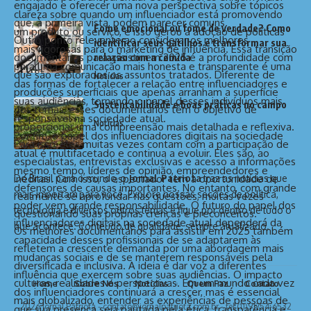
engajado e oferecer uma nova perspectiva sobre tópicos
clareza sobre quando um influenciador está promovendo
que, à primeira vista, podem parecer comuns.
Fome emocional ou fome de verdade? Como
um produto ou serviço, e isso gerou a adoção de políticas
Outro ponto relevante ao considerar os melhores
identificar seus gatilhos e transformar sua
mais rigorosas para o marketing de influência. Essa transição
documentários para assistir em 2025 é a profundidade com
relação com a comida
para uma comunicação mais honesta e transparente é uma
que são explorados os assuntos tratados. Diferente de
Notícias
das formas de fortalecer a relação entre influenciadores e
produções superficiais que apenas arranham a superfície
suas audiências, tornando o papel desses indivíduos mais
Sustentabilidade e boas práticas no campo
dos temas, esses documentários têm o objetivo de
responsável na sociedade atual.
Notícias
proporcionar uma compreensão mais detalhada e reflexiva.
Por fim, o papel dos influenciadores digitais na sociedade
Para isso, eles muitas vezes contam com a participação de
atual é multifacetado e continua a evoluir. Eles são, ao
especialistas, entrevistas exclusivas e acesso a informações
mesmo tempo, líderes de opinião, empreendedores e
Do Brasil para o mundo, o
Jornal Patriota
traz as notícias que
inéditas. Com isso, o espectador tem a oportunidade de
defensores de causas importantes. No entanto, com grande
mais importam para você. Explore nossas seções de política,
realmente se aprofundar nas questões, muitas vezes
poder vem grande responsabilidade. O futuro do papel dos
tecnologia e diversos outros temas e fique por dentro de tudo o
questionando suas próprias crenças e preconceitos.
influenciadores digitais na sociedade atual dependerá da
que acontece. Conteúdo de qualidade, sempre atualizado.
Os melhores documentários para assistir em 2025 também
capacidade desses profissionais de se adaptarem às
refletem a crescente demanda por uma abordagem mais
mudanças sociais e de se manterem responsáveis pela
diversificada e inclusiva. A ideia é dar voz a diferentes
influência que exercem sobre suas audiências. O impacto
culturas, realidades e perspectivas. Em um mundo cada vez
Home
Sobre Nós
Notícias
Quem Faz
Contato
dos influenciadores continuará a crescer, mas é essencial
mais globalizado, entender as experiências de pessoas de
2026 Jornal Patriota -
contato@jornalpatriota.com.br
- tel.(11)91754-6532
que sua presença seja pautada pela ética, transparência e