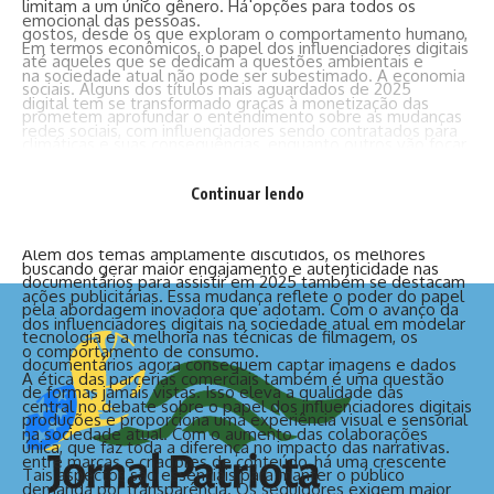
limitam a um único gênero. Há opções para todos os
emocional das pessoas.
gostos, desde os que exploram o comportamento humano,
Em termos econômicos, o papel dos influenciadores digitais
até aqueles que se dedicam a questões ambientais e
na sociedade atual não pode ser subestimado. A economia
sociais. Alguns dos títulos mais aguardados de 2025
digital tem se transformado graças à monetização das
prometem aprofundar o entendimento sobre as mudanças
redes sociais, com influenciadores sendo contratados para
climáticas e suas consequências, enquanto outros vão focar
promover produtos e serviços. A ascensão do marketing de
em questões de política internacional e desenvolvimento
influência proporcionou novas oportunidades de negócios
Continuar lendo
social. Essas produções são uma excelente forma de
para empresas de todos os portes. Além disso, muitas
educar-se sobre os temas que moldam nosso mundo atual.
marcas agora priorizam campanhas com influenciadores,
Além dos temas amplamente discutidos, os melhores
buscando gerar maior engajamento e autenticidade nas
documentários para assistir em 2025 também se destacam
ações publicitárias. Essa mudança reflete o poder do papel
pela abordagem inovadora que adotam. Com o avanço da
dos influenciadores digitais na sociedade atual em modelar
tecnologia e a melhoria nas técnicas de filmagem, os
o comportamento de consumo.
documentários agora conseguem captar imagens e dados
A ética das parcerias comerciais também é uma questão
de formas jamais vistas. Isso eleva a qualidade das
central no debate sobre o papel dos influenciadores digitais
produções e proporciona uma experiência visual e sensorial
na sociedade atual. Com o aumento das colaborações
única, que faz toda a diferença no impacto das narrativas.
entre marcas e criadores de conteúdo, há uma crescente
Tais aspectos são essenciais para manter o público
demanda por transparência. Os seguidores exigem maior