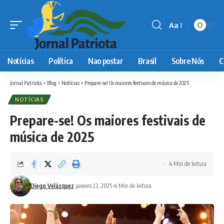
Aa
Font
Resizer
Notícias
Política
Nao postar
Brasil
Sobre Nós
C
Jornal Patriota
>
Blog
>
Notícias
>
Prepare-se! Os maiores festivais de música de 2025
NOTÍCIAS
Prepare-se! Os maiores festivais de
música de 2025
4 Min de leitura
Diego Velázquez
janeiro 23, 2025
4 Min de leitura