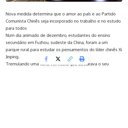
Nova medida determina que o amor ao país e ao Partido
Comunista Chinês seja incorporado no trabalho e no estudo
para todos
Num dia animado de dezembro, estudantes do ensino
secundário em Fuzhou, sudeste da China, foram a um
parque rural para estudar os pensamentos do líder chinês Xi
Jinping.
Tremulando uma faixa vermelha que declarava o seu
passeio como uma “sala de aula ambulante de política e
ideologia”, eles procuraram esclarecimento refazendo os
passos que Xi deu na sua visita de 2021 ao bairro, de acordo
com um meio de comunicação local afiliado ao Estado.
Outro grupo de jovens na cidade costeira de Tianjin, no
norte do país, visitou um forte para refletir sobre “a trágica
história da resistência do povo chinês à agressão
estrangeira”.