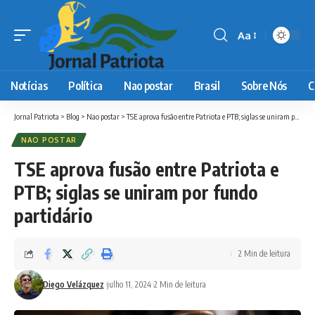
Aa
Font
Resizer
Notícias
Política
Nao postar
Brasil
Sobre Nós
C
Jornal Patriota
>
Blog
>
Nao postar
>
TSE aprova fusão entre Patriota e PTB; siglas se uniram por fundo partidário
NAO POSTAR
TSE aprova fusão entre Patriota e
PTB; siglas se uniram por fundo
partidário
2 Min de leitura
Diego Velázquez
julho 11, 2024
2 Min de leitura