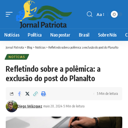
Aa
Font
Resizer
Notícias
Política
Nao postar
Brasil
Sobre Nós
C
Jornal Patriota
>
Blog
>
Notícias
>
Refletindo sobre a polêmica: a exclusão do post do Planalto
NOTÍCIAS
Refletindo sobre a polêmica: a
exclusão do post do Planalto
5 Min de leitura
Diego Velázquez
maio 20, 2024
5 Min de leitura