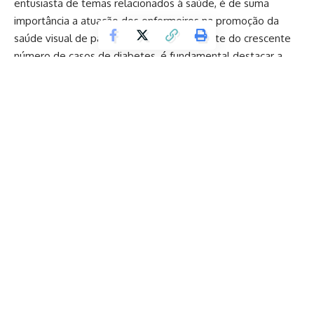
entusiasta de temas relacionados à saúde, é de suma
importância a atuação dos enfermeiros na promoção da
saúde visual de pacientes diabéticos. Diante do crescente
número de casos de diabetes, é fundamental destacar a
relevância da prevenção e do acompanhamento
oftalmológico nesse grupo de pacientes. O enfermeiro
desempenha um papel crucial ao integrar cuidados oculares
preventivos no gerenciamento geral da saúde do paciente
diabético. Leia para saber mais!
Diabetes e sua relação direta com complicações
oculares
Conforme destaca a entendedora Nathalia Belletato, a
diabetes é uma das principais causas de cegueira evitável
em adultos. Os pacientes diabéticos estão sujeitos a uma
série de complicações oculares, como retinopatia diabética,
glaucoma e catarata. Portanto, é essencial que esses
pacientes recebam uma atenção especializada e preventiva
Continuar lendo
para preservar sua visão e qualidade de vida.