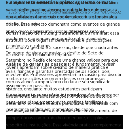
Planejamento societário prévio:
ajustes no contrato
Setembro no Recife celebra patriotismo e soberania com
Home
Sobre Nós
Notícias
Quem Faz
Contato
social, definição clara de responsabilidades e delimitação
participação popular, ao mesmo tempo em que gera
2026 Jornal Patriota -
contato@jornalpatriota.com.br
- tel.(11)91754-6532
do capital social ajudam a reduzir riscos de extensão de
oportunidades comerciais que fortalecem a economia da
dívidas aos sócios.
cidade. Esse aspecto demonstra como eventos de grande
apelo cívico podem impulsionar diferentes setores
Constituição de holding patrimonial ou familiar:
essa
produtivos e promover integração entre atividades
estrutura pode organizar bens imóveis e participações,
econômicas e culturais.
facilitando a gestão e a sucessão, desde que criada antes
Do ponto de vista educativo, o desfile de Sete de
da crise e com finalidade legítima.
Setembro no Recife oferece uma chance valiosa para que
Análise de garantias pessoais:
é fundamental revisar
jovens aprendam sobre civismo de maneira prática e
avais, fianças e garantias prestadas pelos sócios, pois
envolvente. Professores aproveitam a ocasião para discutir
muitas execuções decorrem desses compromissos
com os alunos a importância da data e seu significado
assumidos no passado.
histórico, enquanto muitos estudantes participam
Planejamento sucessório integrado:
além de proteger
diretamente das apresentações. O desfile de Sete de
bens, esse planejamento evita conflitos familiares e
Setembro no Recife celebra patriotismo e soberania com
insegurança jurídica em momentos delicados.
participação popular incentivando o desenvolvimento de
competências como trabalho em equipe, disciplina e
respeito às instituições. Essa vivência prática complementa