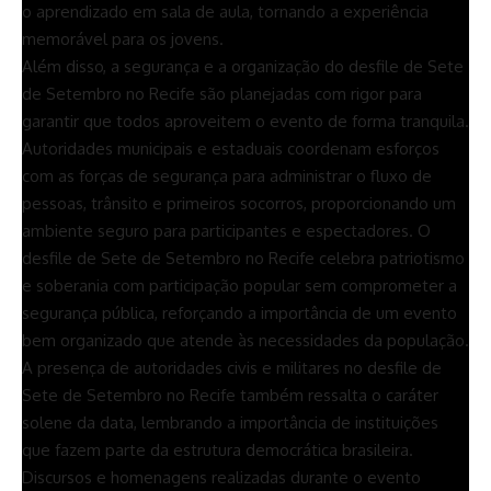
o aprendizado em sala de aula, tornando a experiência
memorável para os jovens.
Além disso, a segurança e a organização do desfile de Sete
de Setembro no Recife são planejadas com rigor para
garantir que todos aproveitem o evento de forma tranquila.
Autoridades municipais e estaduais coordenam esforços
com as forças de segurança para administrar o fluxo de
pessoas, trânsito e primeiros socorros, proporcionando um
ambiente seguro para participantes e espectadores. O
desfile de Sete de Setembro no Recife celebra patriotismo
e soberania com participação popular sem comprometer a
segurança pública, reforçando a importância de um evento
bem organizado que atende às necessidades da população.
A presença de autoridades civis e militares no desfile de
Sete de Setembro no Recife também ressalta o caráter
solene da data, lembrando a importância de instituições
que fazem parte da estrutura democrática brasileira.
Discursos e homenagens realizadas durante o evento