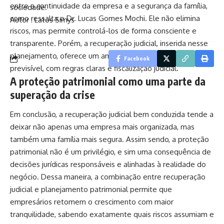
entre a continuidade da empresa e a segurança da família,
sociedade.
como ressalta o Dr. Lucas Gomes Mochi. Ele não elimina
Autor : Latos Simys
riscos, mas permite controlá-los de forma consciente e
transparente. Porém, a recuperação judicial, inserida nesse
planejamento, oferece um ambiente de negociação mais
Facebook
previsível, com regras claras e fiscalização judicial.
A proteção patrimonial como uma parte da
superação da crise
Em conclusão, a recuperação judicial bem conduzida tende a
deixar não apenas uma empresa mais organizada, mas
também uma família mais segura. Assim sendo, a proteção
patrimonial não é um privilégio, e sim uma consequência de
decisões jurídicas responsáveis e alinhadas à realidade do
negócio. Dessa maneira, a combinação entre recuperação
judicial e planejamento patrimonial permite que
empresários retomem o crescimento com maior
tranquilidade, sabendo exatamente quais riscos assumiam e