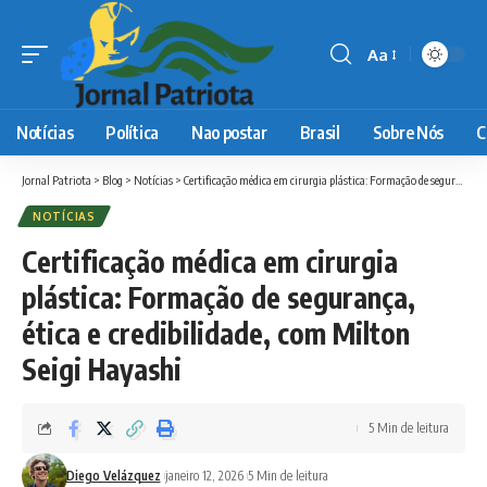
Aa
Font
Resizer
Notícias
Política
Nao postar
Brasil
Sobre Nós
C
Jornal Patriota
>
Blog
>
Notícias
>
Certificação médica em cirurgia plástica: Formação de segurança, ética e credibilidade, com Milton Seigi Hayashi
NOTÍCIAS
Certificação médica em cirurgia
plástica: Formação de segurança,
ética e credibilidade, com Milton
Seigi Hayashi
5 Min de leitura
Diego Velázquez
janeiro 12, 2026
5 Min de leitura