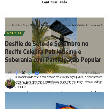
Continuar lendo
A proteção patrimonial como uma parte da
superação da crise
Jornal Patriota
>
Blog
>
Notícias
>
Desfile de Sete de Setembro no Recife Celebra Patriotismo e Soberania com Participação Popular
NOTÍCIAS
Desfile de Sete de Setembro no
Recife Celebra Patriotismo e
Soberania com Participação Popular
6 Min de leitura
Em momentos de crise, a combinação entre recuperação judicial e planejamento
jurídico é essencial para preservar o patrimônio familiar com segurança, destaca Rodrigo
Diego Velázquez
janeiro 6, 2026
6 Min de leitura
Gonçalves Pimentel.
Em cenários de instabilidade econômica, esse cuidado faz
diferença para empresários e produtores rurais que
precisam manter a atividade produtiva sem comprometer