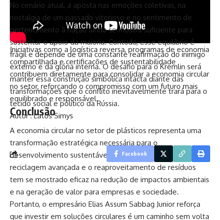
No cenário atual, a aposta nas emoções coletivas, na
nostalgia de um passado vitorioso e no sentimento de
pertencimento à nação ainda se mostra suficiente para
sustentar o apoio da maioria. Contudo, esse equilíbrio é
Iniciativas como a logística reversa, programas de economia
frágil e depende de uma constante reafirmação do inimigo
compartilhada e certificações de sustentabilidade
externo e da glória interna. O desafio para o Kremlin será
contribuem diretamente para consolidar a economia circular
manter essa construção simbólica intacta diante das
no setor, reforçando o compromisso com um futuro mais
transformações que o conflito inevitavelmente trará para o
equilibrado e responsável.
tecido social e político da Rússia.
Conclusão
Autor : Latos Simys
A economia circular no setor de plásticos representa uma
transformação estratégica necessária para o
desenvolvimento sustentável. A adoção de práticas como a
Facebook
reciclagem avançada e o reaproveitamento de resíduos
tem se mostrado eficaz na redução de impactos ambientais
e na geração de valor para empresas e sociedade.
Portanto, o empresário Elias Assum Sabbag Junior reforça
que investir em soluções circulares é um caminho sem volta