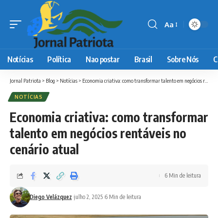
Aa
Font
Resizer
Notícias
Política
Nao postar
Brasil
Sobre Nós
C
Jornal Patriota
>
Blog
>
Notícias
>
Economia criativa: como transformar talento em negócios rentáveis no cenário atual
NOTÍCIAS
Economia criativa: como transformar
talento em negócios rentáveis no
cenário atual
6 Min de leitura
Diego Velázquez
julho 2, 2025
6 Min de leitura