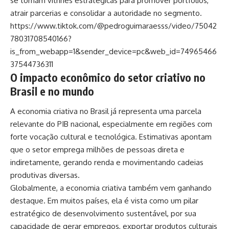
se tornam vitrines estratégicas para promover portfólios,
atrair parcerias e consolidar a autoridade no segmento.
https://www.tiktok.com/@pedroguimaraesss/video/75042
78031708540166?
is_from_webapp=1&sender_device=pc&web_id=74965466
37544736311
O impacto econômico do setor criativo no
Brasil e no mundo
A economia criativa no Brasil já representa uma parcela
relevante do PIB nacional, especialmente em regiões com
forte vocação cultural e tecnológica. Estimativas apontam
que o setor emprega milhões de pessoas direta e
indiretamente, gerando renda e movimentando cadeias
produtivas diversas.
Globalmente, a economia criativa também vem ganhando
destaque. Em muitos países, ela é vista como um pilar
estratégico de desenvolvimento sustentável, por sua
capacidade de gerar empregos, exportar produtos culturais