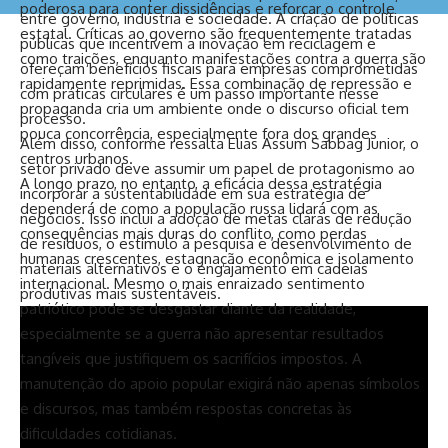
poderosa para conter dissidências e reforçar o controle
entre governo, indústria e sociedade. A criação de políticas
estatal. Críticas ao governo são frequentemente tratadas
públicas que incentivem a inovação em reciclagem e
como traições, enquanto manifestações contra a guerra são
ofereçam benefícios fiscais para empresas comprometidas
rapidamente reprimidas. Essa combinação de repressão e
com práticas circulares é um passo importante nesse
propaganda cria um ambiente onde o discurso oficial tem
processo.
pouca concorrência, especialmente fora dos grandes
Além disso, conforme ressalta Elias Assum Sabbag Junior, o
centros urbanos.
setor privado deve assumir um papel de protagonismo ao
A longo prazo, no entanto, a eficácia dessa estratégia
incorporar a sustentabilidade em sua estratégia de
dependerá de como a população russa lidará com as
negócios. Isso inclui a adoção de metas claras de redução
consequências mais duras do conflito, como perdas
de resíduos, o estímulo à pesquisa e desenvolvimento de
humanas crescentes, estagnação econômica e isolamento
materiais alternativos e o engajamento em cadeias
internacional. Mesmo o mais enraizado sentimento
produtivas mais sustentáveis.
patriótico pode se desgastar diante da realidade,
especialmente se a guerra não apresentar resultados
tangíveis que justifiquem os sacrifícios impostos. A
manutenção do apoio popular exigirá não apenas símbolos
e discursos, mas também respostas concretas às
dificuldades cotidianas.