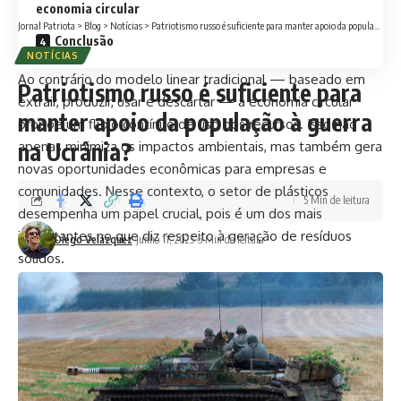
economia circular
Jornal Patriota
>
Blog
>
Notícias
>
Patriotismo russo é suficiente para manter apoio da população à guerra na Ucrânia?
Conclusão
NOTÍCIAS
Ao contrário do modelo linear tradicional — baseado em
Patriotismo russo é suficiente para
extrair, produzir, usar e descartar — a economia circular
manter apoio da população à guerra
propõe um fluxo contínuo de uso dos recursos. Isso não
na Ucrânia?
apenas minimiza os impactos ambientais, mas também gera
novas oportunidades econômicas para empresas e
comunidades. Nesse contexto, o setor de plásticos
5 Min de leitura
desempenha um papel crucial, pois é um dos mais
impactantes no que diz respeito à geração de resíduos
Diego Velázquez
junho 11, 2025
5 Min de leitura
sólidos.
Reciclagem avançada: inovação para
transformar resíduos plásticos
A reciclagem avançada é uma das principais ferramentas da
economia circular no setor de plásticos. Ela vai além da
reciclagem mecânica convencional, ao utilizar processos