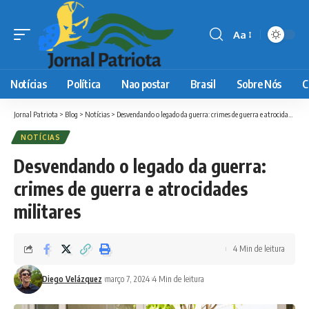
Aa
Font
Resizer
Notícias
Política
Nao postar
Brasil
Sobre Nós
C
Jornal Patriota
>
Blog
>
Notícias
>
Desvendando o legado da guerra: crimes de guerra e atrocidades militares
NOTÍCIAS
Desvendando o legado da guerra:
crimes de guerra e atrocidades
militares
4 Min de leitura
Diego Velázquez
março 7, 2024
4 Min de leitura