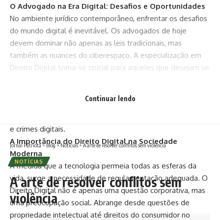
O Advogado na Era Digital: Desafios e Oportunidades
No ambiente jurídico contemporâneo, enfrentar os desafios
do mundo digital é inevitável. Os advogados de hoje
devem dominar não apenas as leis tradicionais, mas
também as nuances do ciberespaço. A especialização em
Direito Digital torna-se crucial para aqueles que desejam se
destacar nesse campo em constante evolução. Jonatas
Lucena exemplifica essa abordagem, aplicando seus
Continuar lendo
conhecimentos para resolver questões complexas
relacionadas à segurança cibernética, privacidade de dados
e crimes digitais.
A Importância do Direito Digital na Sociedade
Jornal Patriota
>
Blog
>
Notícias
>
A arte de resolver conflitos sem violência
Moderna
NOTÍCIAS
À medida que a tecnologia permeia todas as esferas da
vida, surge a necessidade de regulamentação adequada. O
A arte de resolver conflitos sem
Direito Digital não é apenas uma questão corporativa, mas
violência
uma preocupação social. Abrange desde questões de
propriedade intelectual até direitos do consumidor no