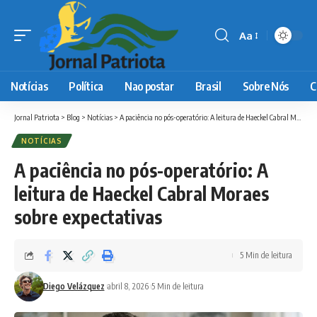
Aa
Font
Resizer
Notícias
Política
Nao postar
Brasil
Sobre Nós
C
Jornal Patriota
>
Blog
>
Notícias
>
A paciência no pós-operatório: A leitura de Haeckel Cabral Moraes sobre expectativas
NOTÍCIAS
A paciência no pós-operatório: A
leitura de Haeckel Cabral Moraes
sobre expectativas
5 Min de leitura
Diego Velázquez
abril 8, 2026
5 Min de leitura