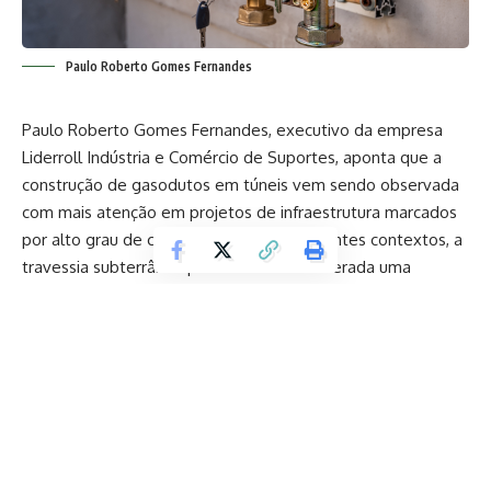
Paulo Roberto Gomes Fernandes
Paulo Roberto Gomes Fernandes, executivo da empresa
Liderroll Indústria e Comércio de Suportes, aponta que a
construção de gasodutos em túneis vem sendo observada
com mais atenção em projetos de infraestrutura marcados
por alto grau de complexidade. Em diferentes contextos, a
travessia subterrânea passou a ser considerada uma
alternativa relevante quando a superfície impõe restrições
técnicas, ambientais ou operacionais que dificultam a
implantação por métodos convencionais. Em vez de
representar apenas uma solução extraordinária, o túnel
começa a ocupar posição estratégica em empreendimentos
que exigem mais controle, previsibilidade e segurança
durante a execução.