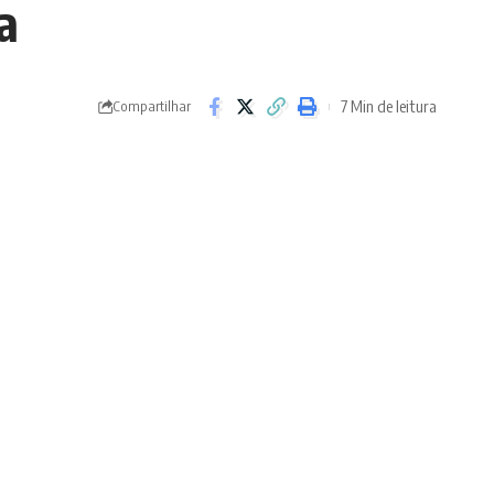
a
7 Min de leitura
Compartilhar