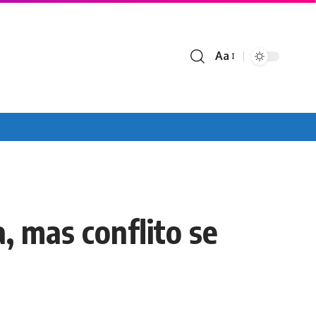
Aa
Font
Resizer
, mas conflito se