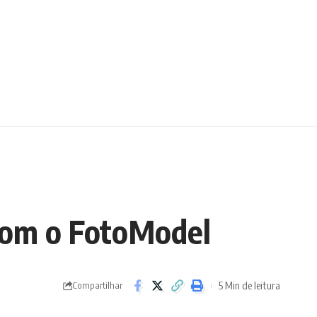
 com o FotoModel
5 Min de leitura
Compartilhar