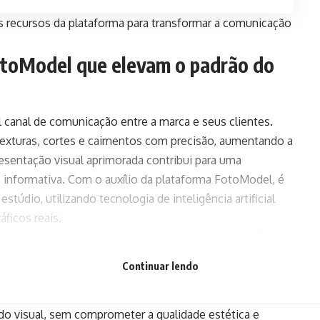
s recursos da plataforma para transformar a comunicação
otoModel que elevam o padrão do
 canal de comunicação entre a marca e seus clientes.
texturas, cortes e caimentos com precisão, aumentando a
esentação visual aprimorada contribui para uma
 informativa. Com o auxílio da plataforma FotoModel, é
túdio, utilizando tecnologia de inteligência artificial
ficos reais.
mente para o posicionamento da marca no mercado. A
omo o público percebe os produtos e,
Continuar lendo
esa. Quando bem aplicadas, essas imagens reforçam
 dialogam com o consumidor ideal. Além disso, a IA
do visual, sem comprometer a qualidade estética e