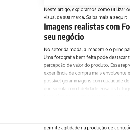
Neste artigo, exploramos como utilizar o
visual da sua marca. Saiba mais a seguir:
Imagens realistas com F
seu negócio
No setor da moda, a imagem é o principal
Uma fotografia bem feita pode destacar 
percepção de valor do produto. Essa repr
experiência de compra mais envolvente e
possível gerar imagens com qualidade de es
que simula com fidelidade ensaios fotográ
Esse nível de realismo contribui direta
escolha das imagens certas influencia c
consequentemente, a confiança na empr
valores, estilos de vida e aspirações que
permite agilidade na produção de conteú