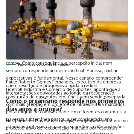
Inicialmente, é importante entender que a expectativa
influencia diretamente a forma como o paciente interpreta
as mudanças após a cirurgia. Haeckel Cabral Moraes
destaca que, quando há uma expectativa de resultado
imediato, pequenas variações podem ser vistas de forma
negativa.
Além disso, o pós-operatório envolve fases distintas, nas
quais o aspecto do resultado pode variar ao longo do
tempo. Como consequência, a percepção inicial nem
Paulo Roberto Gomes Fernandes
sempre corresponde ao desfecho final. Por isso, alinhar
expectativas é fundamental. Nesse cenário, compreender
Paulo Roberto Gomes Fernandes, executivo da empresa
que o resultado é progressivo ajuda a reduzir
Liderroll Indústria e Comércio de Suportes, aponta que a
interpretações equivocadas ao longo da recuperação.
construção de gasodutos em túneis vem sendo observada
Como o organismo responde nos primeiros
com mais atenção em projetos de infraestrutura marcados
dias após a cirurgia?
por alto grau de complexidade. Em diferentes contextos, a
travessia subterrânea passou a ser considerada uma
Nos primeiros dias após a cirurgia, o organismo entra em um
alternativa relevante quando a superfície impõe restrições
processo ativo de recuperação, marcado por respostas