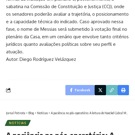
sabatina na Comissão de Constituição e Justiça (CCJ), onde
os senadores poderão avaliar a trajetória, o posicionamento
e a capacidade técnica do indicado. Caso aprovado nessa
fase, o nome de Messias será submetido à votação final no
plenário da Casa, em um cenário que envolve tanto critérios
jurídicos quanto avaliações políticas sobre seu perfil e
atuação.
Autor: Diego Rodríguez Velázquez
Facebook
Jornal Patriota
>
Blog
>
Notícias
>
A paciência no pós-operatório: A leitura de Haeckel Cabral Moraes sobre expectativas
NOTÍCIAS