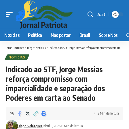
Aa
Font
Resizer
Notícias
Política
Nao postar
Brasil
Sobre Nós
C
Jornal Patriota
>
Blog
>
Notícias
>
Indicado ao STF, Jorge Messias reforça compromisso com imparcialidade e separação dos Poderes em carta ao Senado
NOTÍCIAS
Indicado ao STF, Jorge Messias
reforça compromisso com
imparcialidade e separação dos
Poderes em carta ao Senado
3 Min de leitura
Diego Velázquez
abril 8, 2026
3 Min de leitura