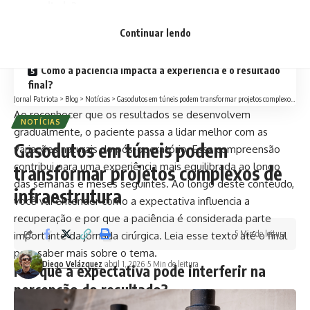
resultado?
Qual é o papel do acompanhamento na construção
Continuar lendo
dessa paciência?
Como a paciência impacta a experiência e o resultado
final?
Jornal Patriota
>
Blog
>
Notícias
>
Gasodutos em túneis podem transformar projetos complexos de infraestrutura
Ao reconhecer que os resultados se desenvolvem
NOTÍCIAS
gradualmente, o paciente passa a lidar melhor com as
Gasodutos em túneis podem
variações naturais do pós-operatório. Essa compreensão
contribui para uma experiência mais equilibrada ao longo
transformar projetos complexos de
das semanas e meses seguintes. Ao longo deste conteúdo,
infraestrutura
você vai entender como a expectativa influencia a
recuperação e por que a paciência é considerada parte
5 Min de leitura
importante da jornada cirúrgica. Leia esse texto até o final
para saber mais sobre o tema.
Diego Velázquez
abril 1, 2026
5 Min de leitura
Por que a expectativa pode interferir na
percepção do resultado?