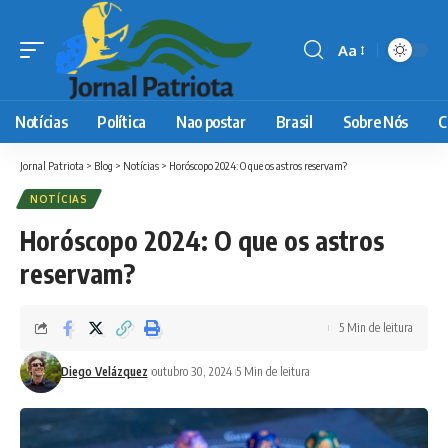
Aa
Font
Resizer
Notícias
Política
Nao postar
Brasil
Sobre Nós
C
Jornal Patriota
>
Blog
>
Notícias
>
Horóscopo 2024: O que os astros reservam?
NOTÍCIAS
Horóscopo 2024: O que os astros
reservam?
5 Min de leitura
Diego Velázquez
outubro 30, 2024
5 Min de leitura