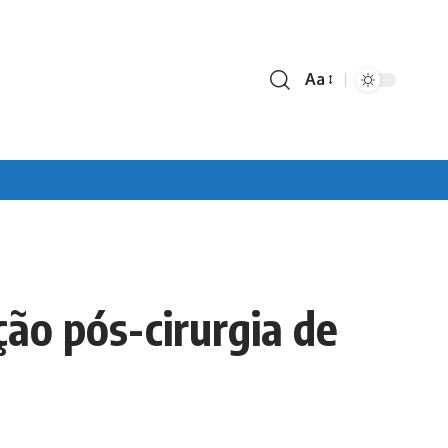
Aa
Font
Resizer
ção pós-cirurgia de