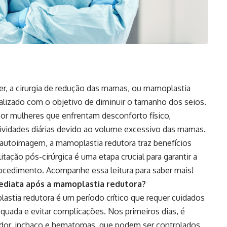
r, a cirurgia de redução das mamas, ou mamoplastia
alizado com o objetivo de diminuir o tamanho dos seios.
por mulheres que enfrentam desconforto físico,
tividades diárias devido ao volume excessivo das mamas.
 autoimagem, a mamoplastia redutora traz benefícios
itação pós-cirúrgica é uma etapa crucial para garantir a
ocedimento. Acompanhe essa leitura para saber mais!
ediata após a mamoplastia redutora?
stia redutora é um período crítico que requer cuidados
dequada e evitar complicações. Nos primeiros dias, é
or, inchaço e hematomas, que podem ser controlados