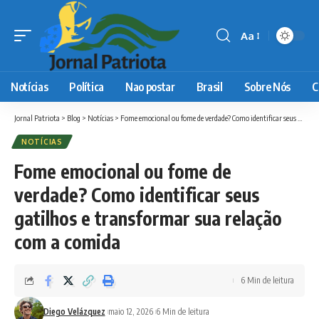
Aa
Font
Resizer
Notícias
Política
Nao postar
Brasil
Sobre Nós
C
Jornal Patriota
>
Blog
>
Notícias
>
Fome emocional ou fome de verdade? Como identificar seus gatilhos e transformar sua relação com a comida
NOTÍCIAS
Fome emocional ou fome de
verdade? Como identificar seus
gatilhos e transformar sua relação
com a comida
6 Min de leitura
Diego Velázquez
maio 12, 2026
6 Min de leitura