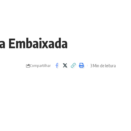
na Embaixada
3 Min de leitura
Compartilhar