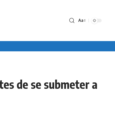
Aa
Font
Resizer
ntes de se submeter a