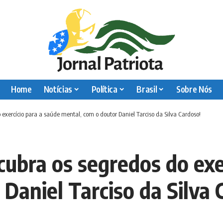
Home
Notícias
Política
Brasil
Sobre Nós
o exercício para a saúde mental, com o doutor Daniel Tarciso da Silva Cardoso!
scubra os segredos do exe
Daniel Tarciso da Silva 