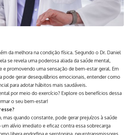
 além da melhora na condição física. Segundo o Dr. Daniel
 ela se revela uma poderosa aliada da saúde mental,
ade e promovendo uma sensação de bem-estar geral. Em
a pode gerar desequilíbrios emocionais, entender como
ncial para adotar hábitos mais saudáveis.
ntal por meio do exercício? Explore os benefícios dessa
ormar o seu bem-estar!
resse?
o, mas quando constante, pode gerar prejuízos à saúde
 um alívio imediato e eficaz contra essa sobrecarga
corpo libera endorfina e serotonina, neurotransmissores