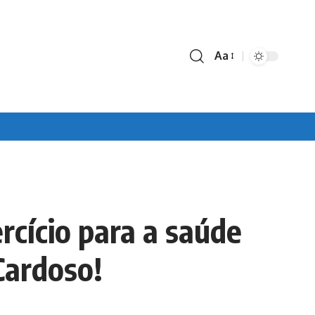
Aa
Font
Resizer
rcício para a saúde
Cardoso!