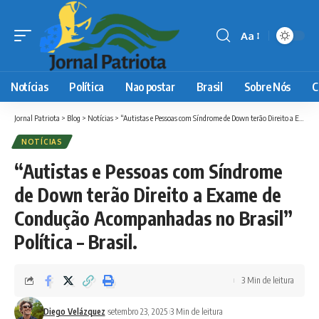
Aa
Font
Resizer
Notícias
Política
Nao postar
Brasil
Sobre Nós
C
Jornal Patriota
>
Blog
>
Notícias
>
“Autistas e Pessoas com Síndrome de Down terão Direito a Exame de Condução Acompanhadas no Brasil” Política – Brasil.
NOTÍCIAS
“Autistas e Pessoas com Síndrome
de Down terão Direito a Exame de
Condução Acompanhadas no Brasil”
Política – Brasil.
3 Min de leitura
Diego Velázquez
setembro 23, 2025
3 Min de leitura