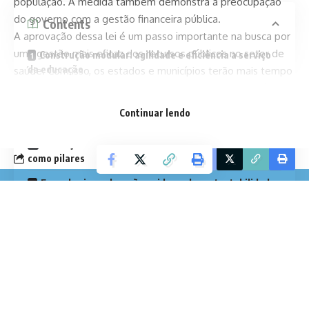
população. A medida também demonstra a preocupação
do governo com a gestão financeira pública.
Contents
A aprovação dessa lei é um passo importante na busca por
uma gestão mais eficaz dos recursos públicos no setor de
Construção modular: agilidade e eficiência a serviço
da educação
saúde. Com isso, os estados e municípios terão mais tempo
para aplicar os recursos da forma que melhor atenda às
Sustentabilidade e impacto ambiental reduzido
necessidades da população.
Continuar lendo
Ambientes de aprendizado modernos e confortáveis
Educação do futuro: inovação e sustentabilidade
como pilares
Facebook
Engenharia e educação unidas pela sustentabilidade
Construção modular: agilidade e eficiência a
serviço da educação
A principal vantagem da construção modular é a rapidez de
execução. Com os módulos fabricados em ambiente
controlado e depois transportados para o local da obra, o