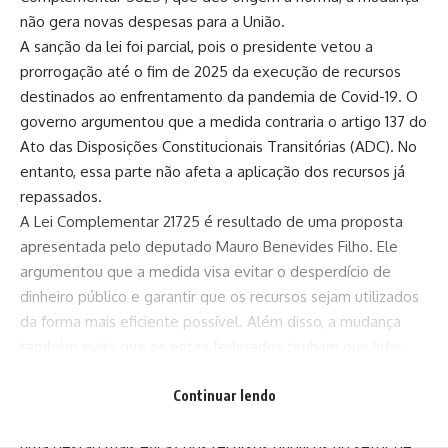
não gera novas despesas para a União.
A sanção da lei foi parcial, pois o presidente vetou a
prorrogação até o fim de 2025 da execução de recursos
destinados ao enfrentamento da pandemia de Covid-19. O
governo argumentou que a medida contraria o artigo 137 do
Ato das Disposições Constitucionais Transitórias (ADC). No
entanto, essa parte não afeta a aplicação dos recursos já
repassados.
A Lei Complementar 21725 é resultado de uma proposta
apresentada pelo deputado Mauro Benevides Filho. Ele
argumentou que a medida visa evitar o desperdício de
dinheiro público e garantir que os recursos sejam utilizados
da forma mais eficiente possível. Além disso, a mudança
também evita que os entes federados tenham que lidar
com processos burocráticos complexos para devolver
recursos.
Continuar lendo
A aprovação dessa lei é um passo importante na busca por
uma gestão mais eficaz dos recursos públicos no setor de