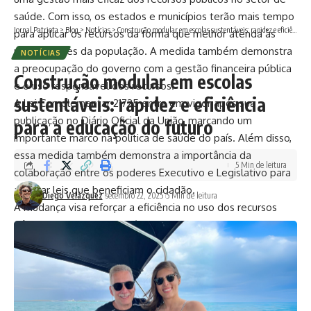
saúde. Com isso, os estados e municípios terão mais tempo
Jornal Patriota
>
Blog
>
Notícias
>
Construção modular em escolas sustentáveis: rapidez e eficiência para a educação do futuro
para aplicar os recursos da forma que melhor atenda às
necessidades da população. A medida também demonstra
NOTÍCIAS
a preocupação do governo com a gestão financeira pública
Construção modular em escolas
e o uso responsável dos recursos.
sustentáveis: rapidez e eficiência
A Lei Complementar 21725 entra em vigor após sua
publicação no Diário Oficial da União, marcando um
para a educação do futuro
importante marco na política de saúde do país. Além disso,
essa medida também demonstra a importância da
5 Min de leitura
colaboração entre os poderes Executivo e Legislativo para
aprovar leis que beneficiam o cidadão.
Diego Velázquez
setembro 22, 2025
5 Min de leitura
A mudança visa reforçar a eficiência no uso dos recursos
públicos e evitar desperdícios. Com isso, os entes
federados terão mais tempo para aplicar os recursos da
forma que melhor atenda às necessidades da população. A
medida também demonstra a preocupação do governo
com a gestão financeira pública e o uso responsável dos