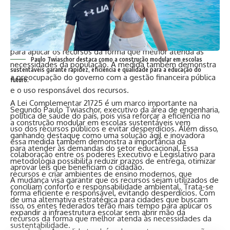
recursos.
A aprovação dessa lei é um passo importante na busca por
uma gestão mais eficaz dos recursos públicos no setor de
saúde. Com isso, os estados e municípios terão mais tempo
para aplicar os recursos da forma que melhor atenda às
Paulo Twiaschor destaca como a construção modular em escolas
necessidades da população. A medida também demonstra
sustentáveis garante rapidez, eficiência e qualidade para a educação do
a preocupação do governo com a gestão financeira pública
futuro.
e o uso responsável dos recursos.
A Lei Complementar 21725 é um marco importante na
Segundo Paulo Twiaschor, executivo da área de engenharia,
política de saúde do país, pois visa reforçar a eficiência no
a construção modular em escolas sustentáveis vem
uso dos recursos públicos e evitar desperdícios. Além disso,
ganhando destaque como uma solução ágil e inovadora
essa medida também demonstra a importância da
para atender às demandas do setor educacional. Essa
colaboração entre os poderes Executivo e Legislativo para
metodologia possibilita reduzir prazos de entrega, otimizar
aprovar leis que beneficiam o cidadão.
recursos e criar ambientes de ensino modernos, que
A mudança visa garantir que os recursos sejam utilizados de
conciliam conforto e responsabilidade ambiental. Trata-se
forma eficiente e responsável, evitando desperdícios. Com
de uma alternativa estratégica para cidades que buscam
isso, os entes federados terão mais tempo para aplicar os
expandir a infraestrutura escolar sem abrir mão da
recursos da forma que melhor atenda às necessidades da
sustentabilidade.