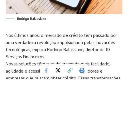
Rodrigo Balassiano
Nos últimos anos, o mercado de crédito tem passado por
uma verdadeira revolução impulsionada pelas inovações
tecnológicas, explica Rodrigo Balassiano, diretor da ID
Serviços Financeiros.
Novas soluções têm surgido, trazendo mais facilidade,
agilidade e acessibilidade para os consumidores e
empresas que buscam obter crédito. Essas transformações
são impactadas diretamente a forma como as transações
financeiras são realizadas e têm efeitos influenciados para
toda a economia. Quer saber mais sobre este assunto?
Continue lendo:
Veja quais são as inovações revolucionárias do
mercado de crédito