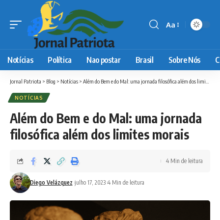
Aa
Font
Resizer
Notícias
Política
Nao postar
Brasil
Sobre Nós
C
Jornal Patriota
>
Blog
>
Notícias
>
Além do Bem e do Mal: uma jornada filosófica além dos limites morais
NOTÍCIAS
Além do Bem e do Mal: uma jornada
filosófica além dos limites morais
4 Min de leitura
Diego Velázquez
julho 17, 2023
4 Min de leitura