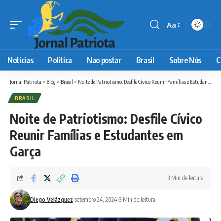
Aa
Font
Resizer
Notícias
Política
Nao postar
Brasil
Sobre Nós
C
Jornal Patriota
>
Blog
>
Brasil
>
Noite de Patriotismo: Desfile Cívico Reunir Famílias e Estudantes em Garça
BRASIL
Noite de Patriotismo: Desfile Cívico
Reunir Famílias e Estudantes em
Garça
3 Min de leitura
Diego Velázquez
setembro 24, 2024
3 Min de leitura