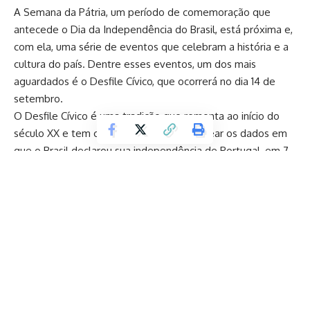
A Semana da Pátria, um período de comemoração que
antecede o Dia da Independência do Brasil, está próxima e,
com ela, uma série de eventos que celebram a história e a
cultura do país. Dentre esses eventos, um dos mais
aguardados é o Desfile Cívico, que ocorrerá no dia 14 de
setembro.
O Desfile Cívico é uma tradição que remonta ao início do
século XX e tem como objetivo homenagear os dados em
que o Brasil declarou sua independência de Portugal, em 7
de setembro de 1822. A cada ano, milhares de pessoas se
reúnem para assistir ao festival , que apresenta uma
variedade de grupos, incluindo escolas, clubes, associações
e outros, todos os vestidos com trajes típicos e
apresentando coreografias e performances musicais.
Este ano, o Desfile Cívico será realizado no dia 14 de
setembro, uma quinta-feira. A escolha dos dados não é
consultada, pois visa evitar a coincidência com o feriado
nacional do Dia da Independência, que ocorre em 7 de